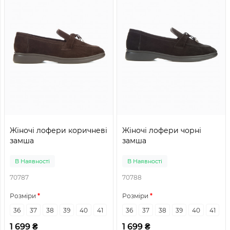
Жіночі лофери коричневі
Жіночі лофери чорні
замша
замша
В Наявності
В Наявності
70787
70788
Розміри
Розміри
36
37
38
39
40
41
36
37
38
39
40
41
1 699 ₴
1 699 ₴