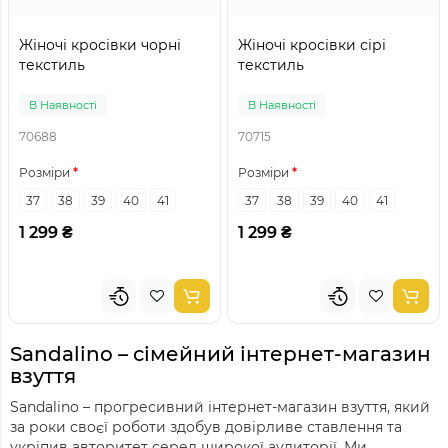
Жіночі кросівки чорні
Жіночі кросівки сірі
текстиль
текстиль
В Наявності
В Наявності
70688
70715
Розміри
Розміри
37
38
39
40
41
37
38
39
40
41
1 299 ₴
1 299 ₴
Sandalino – сімейний інтернет-магазин
взуття
Sandalino – прогресивний інтернет-магазин взуття, який
за роки своєї роботи здобув довірливе ставлення та
укріпив авторитет серед широкої аудиторії. Ми