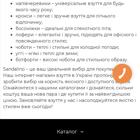
напівчеревики – універсальне взуття для будь-
якого часу року;
крокси – легке і зручне взуття для літнього
відпочинку;
босоніжки – ідеальні для спекотного літа;
лофери – елегантні і зручні, підходять для офісного і
повсякденного стилю;
чоботи – теплі і стильні для холодної погоди;
уггі – м'які і теплі для зими;
ботфорти – високі чоботи для стильного образу.
Sandalino – це ваш ідеальний вибір для покупки взуття.
Наш інтернет-магазин взуття в Україні пропонує вам
зробити вибір на користь якісного і доступного взуття.
Ознайомтеся з нашими каталогами і дізнайтеся, скільки
коштує ваша нова пара і де купити її за найвигіднішою
ціною. Замовляйте взуття у нас і насолоджуйтеся якістю і
стилем вже сьогодні!
Каталог