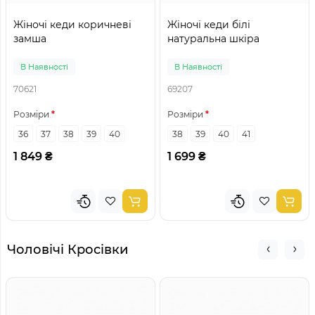
Жіночі кеди коричневі
Жіночі кеди білі
замша
натуральна шкіра
В Наявності
В Наявності
70621
69207
Розміри
Розміри
36
37
38
39
40
38
39
40
41
1 849 ₴
1 699 ₴
Чоловічі Кросівки