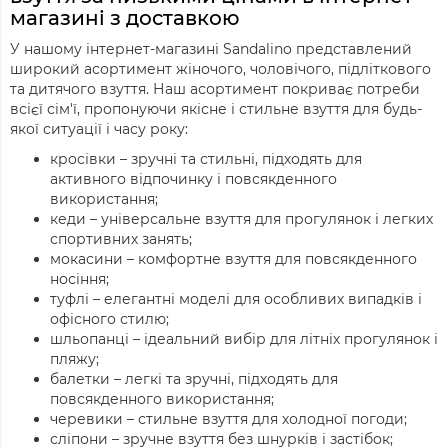
магазині з доставкою
У нашому інтернет-магазині Sandalino представлений
широкий асортимент жіночого, чоловічого, підліткового
та дитячого взуття. Наш асортимент покриває потреби
всієї сім'ї, пропонуючи якісне і стильне взуття для будь-
якої ситуації і часу року:
кросівки – зручні та стильні, підходять для
активного відпочинку і повсякденного
використання;
кеди – універсальне взуття для прогулянок і легких
спортивних занять;
мокасини – комфортне взуття для повсякденного
носіння;
туфлі – елегантні моделі для особливих випадків і
офісного стилю;
шльопанці – ідеальний вибір для літніх прогулянок і
пляжу;
балетки – легкі та зручні, підходять для
повсякденного використання;
черевики – стильне взуття для холодної погоди;
сліпони – зручне взуття без шнурків і застібок;