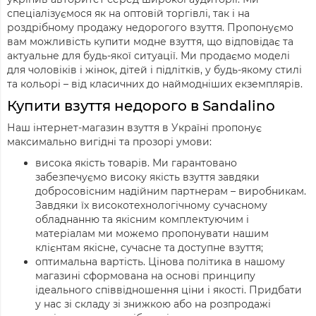
спеціалізуємося як на оптовій торгівлі, так і на
роздрібному продажу недорогого взуття. Пропонуємо
вам можливість купити модне взуття, що відповідає та
актуальне для будь-якої ситуації. Ми продаємо моделі
для чоловіків і жінок, дітей і підлітків, у будь-якому стилі
та кольорі – від класичних до наймодніших екземплярів.
Купити взуття недорого в Sandalino
Наш інтернет-магазин взуття в Україні пропонує
максимально вигідні та прозорі умови:
висока якість товарів. Ми гарантовано
забезпечуємо високу якість взуття завдяки
добросовісним надійним партнерам – виробникам.
Завдяки їх високотехнологічному сучасному
обладнанню та якісним комплектуючим і
матеріалам ми можемо пропонувати нашим
клієнтам якісне, сучасне та доступне взуття;
оптимальна вартість. Цінова політика в нашому
магазині сформована на основі принципу
ідеального співвідношення ціни і якості. Придбати
у нас зі складу зі знижкою або на розпродажі