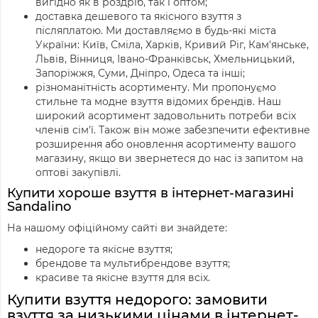
вигідно як в роздріб, так і оптом;
доставка дешевого та якісного взуття з
післяплатою. Ми доставляємо в будь-які міста
України: Київ, Сміла, Харків, Кривий Ріг, Кам'янське,
Львів, Вінниця, Івано-Франківськ, Хмельницький,
Запоріжжя, Суми, Дніпро, Одеса та інші;
різноманітність асортименту. Ми пропонуємо
стильне та модне взуття відомих брендів. Наш
широкий асортимент задовольнить потреби всіх
членів сім'ї. Також він може забезпечити ефективне
розширення або оновлення асортименту вашого
магазину, якщо ви звернетеся до нас із запитом на
оптові закупівлі.
Купити хороше взуття в інтернет-магазині
Sandalino
На нашому офіційному сайті ви знайдете:
недороге та якісне взуття;
брендове та мультибрендове взуття;
красиве та якісне взуття для всіх.
Купити взуття недорого: замовити
взуття за низькими цінами в інтернет-