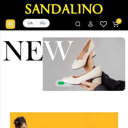
0
UA
RU