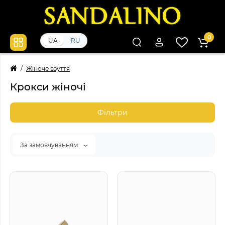
0
UA
RU
Жіноче взуття
Крокси жіночі
Фільтри
За замовчуванням