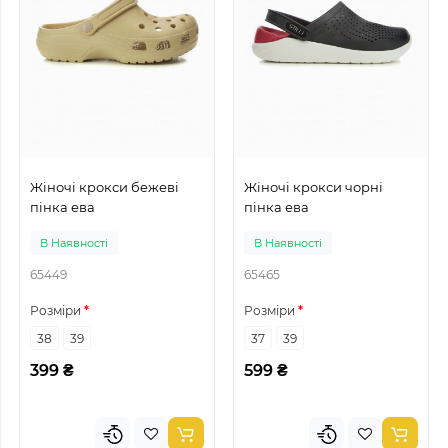
Жіночі крокси бежеві
Жіночі крокси чорні
пінка ева
пінка ева
В Наявності
В Наявності
65449
65465
Розміри
Розміри
38
39
37
39
399 ₴
599 ₴