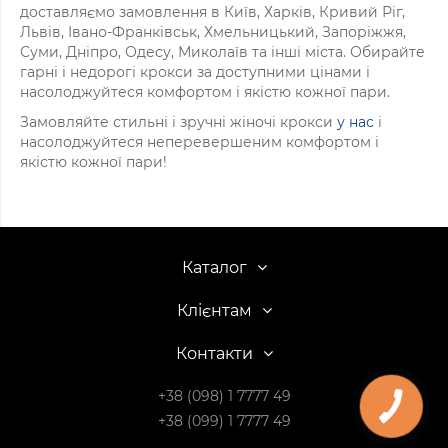
доставляємо замовлення в Київ, Харків, Кривий Ріг,
Львів, Івано-Франківськ, Хмельницький, Запоріжжя,
Суми, Дніпро, Одесу, Миколаїв та інші міста. Обирайте
гарні і недорогі крокси за доступними цінами і
насолоджуйтеся комфортом і якістю кожної пари.
Замовляйте стильні і зручні жіночі крокси
у нас
і
насолоджуйтеся неперевершеним комфортом і
якістю кожної пари!
Каталог
Клієнтам
Контакти
+38 (098) 1 7777 49
+38 (099) 1 7777 49