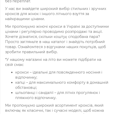
без переплат.
У нас ви знайдете широкий вибір стильних і зручних
кроксів для жінок і іншого літнього взуття за
найкращими цінами.
Ми пропонуємо жіночі крокси в Україні за доступними
цінами і регулярно проводимо розпродажі та акції.
Хочете дізнатися, скільки коштує сподобана пара?
Просто загляньте в наш каталог і знайдіть потрібний
товар. Ознайомтеся з відгуками наших покупців, щоб
зробити правильний вибір.
*У нашому магазині на літо ви можете підібрати на
свій смак:
крокси – ідеальні для повсякденного носіння і
відпочинку;
капці – для максимального комфорту в домашній
обстановці;
шльопанці і сандалії – для літніх прогулянок і
пляжного відпочинку.
Ми пропонуємо широкий асортимент кроксів, який
включає як класичні, так і сучасні моделі, щоб кожна