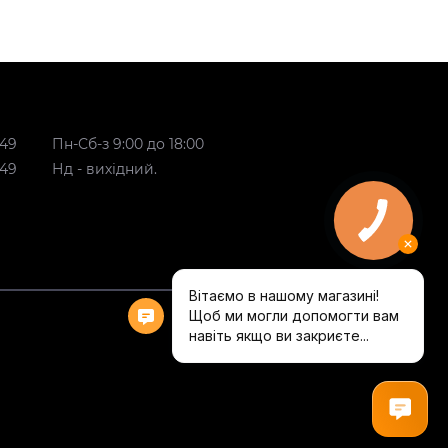
 49
Пн-Сб-з 9:00 до 18:00
 49
Нд - вихідний.