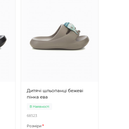
Дитячі шльопанці бежеві
пінка ева
В Наявності
68523
Розміри