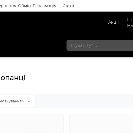
рнення. Обмін. Рекламація
Статті
Пн
Акції
Нд
опанці
амовчуванням