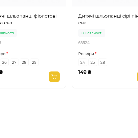
 шльопанці фіолетові
Дитячі шльопанці сірі пінка
а ева
ева
аявності
В Наявності
6
68524
іри
Розміри
26
27
28
29
24
25
28
 ₴
149 ₴