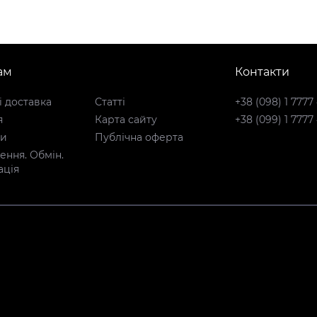
ам
Контакти
і доставка
Статті
+38 (098) 1 7777
я
Карта сайту
+38 (099) 1 7777
ти
Публічна оферта
ння. Обмін.
ація