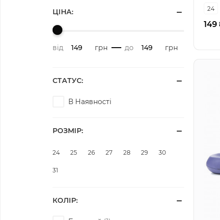
24
ЦІНА:
149
від
грн
-
до
грн
СТАТУС:
В Наявності
РОЗМІР:
24
25
26
27
28
29
30
31
КОЛІР: