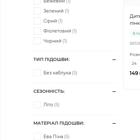
Бежевий
Зелений
Дитячі
Сірий
пінк
Фіолетовий
В Н
Чорний
6852
Розм
ТИП ПІДОШВИ:
24
Без каблука
149
СЕЗОННІСТЬ:
Літо
МАТЕРІАЛ ПІДОШВИ:
Ева Піна