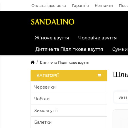
Оплата і доставка
Гарантія
Контакти
Пове
Жіноче взуття
Чоловіче взуття
Дитяче та Підліткове взуття
Сумки
Дитяче та Підліткове взуття
Шль
КАТЕГОРІЇ
Черевики
За з
Чоботи
Зимові уггі
Балетки