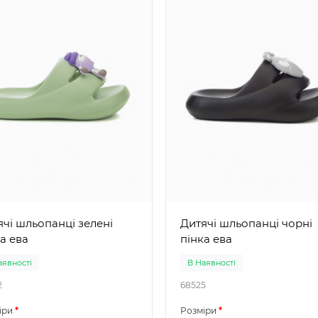
і шльопанці зелені
Дитячі шльопанці чорні
а ева
пінка ева
аявності
В Наявності
2
68525
іри
Розміри