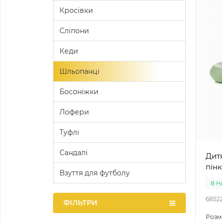
Кросівки
Сліпони
Кеди
Шльопанці
Босоніжки
Лофери
Туфлі
Сандалі
Дитяч
пінк
Взуття для футболу
В Н
6852
ФІЛЬТРИ
Розм