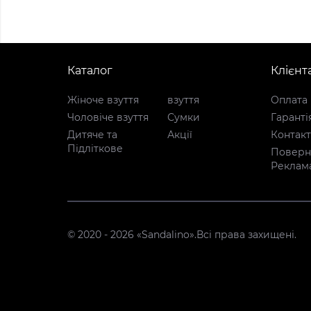
Каталог
Клієнт
Жіноче взуття
взуття
Оплата 
Чоловіче взуття
Сумки
Гаранті
Дитяче та
Акції
Контак
Підліткове
Поверне
Реклам
© 2020 - 2026 «Sandalino».Всі права захищені.