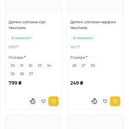
Дитячі сліпони сірі
Дитячі сліпони червоні
текстиль
текстиль
В Наявності
В Наявності
69977
18077
Розміри
Розміри
30
31
32
33
34
26
27
30
35
36
37
799 ₴
249 ₴