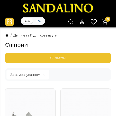
0
UA
RU
Дитяче та Підліткове взуття
Сліпони
Фільтри
За замовчуванням