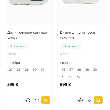
Дитячі сліпони сині еко
Дитячі сліпони чорні
шкіра
текстиль
В Наявності
В Наявності
69975
69979
Розміри
Розміри
27
28
29
30
31
26
27
28
29
30
31
32
33
599 ₴
699 ₴