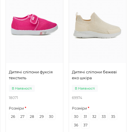
Дитячі сліпони фуксія
Дитячі сліпони бежеві
текстиль
еко шкіра
В Наявності
В Наявності
18071
69974
Розміри
Розміри
26
27
28
29
30
30
31
32
33
35
36
37