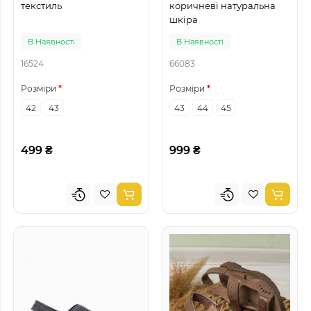
текстиль
коричневі натуральна
шкіра
В Наявності
В Наявності
16524
66083
Розміри
Розміри
42
43
43
44
45
499 ₴
999 ₴