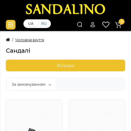
0
UA
RU
Чоловіче взуття
Сандалі
Фільтри
За замовчуванням