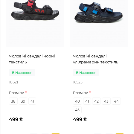
Чоловічі сандалі чорні
Чоловічі сандалі
текстиль
ультрамарин текстиль
В Наявності
В Наявності
18621
16525
Розміри
Розміри
38
39
41
40
41
42
43
44
45
499 ₴
499 ₴