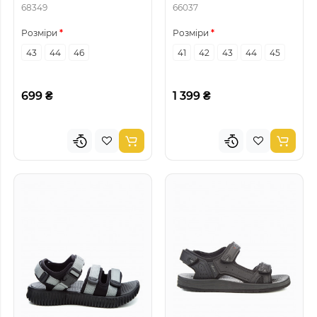
68349
66037
Розміри
Розміри
43
44
46
41
42
43
44
45
699 ₴
1 399 ₴