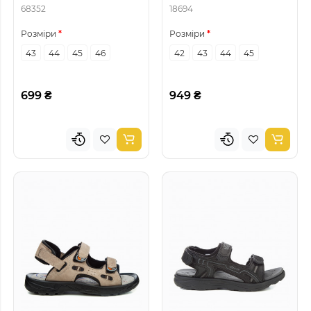
68352
18694
Розміри
Розміри
43
44
45
46
42
43
44
45
699 ₴
949 ₴