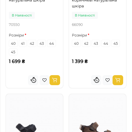
шкіра
В Наявності
В Наявності
70550
66090
Розміри
Розміри
40
41
42
43
44
40
42
43
44
45
45
1 699 ₴
1 399 ₴