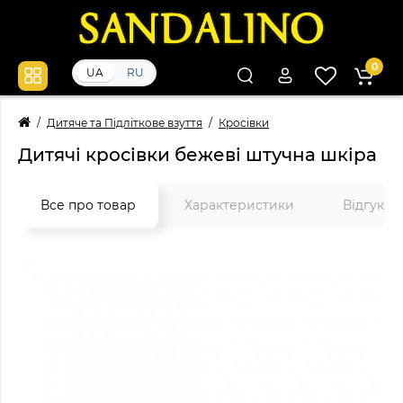
0
UA
RU
Дитяче та Підліткове взуття
Кросівки
Дитячі кросівки бежеві штучна шкіра
Все про товар
Характеристики
Відгуки