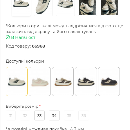
*Кольори в оригіналі можуть відрізнятися від фото, це
залежить від екрану та його налаштувань
В Наявності
Код товару:
66968
Доступні кольори
Виберіть розмір
31
32
33
34
35
36
*в розмірі можлива похибка +/- 2 мм