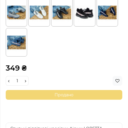
349 ₴
Продано