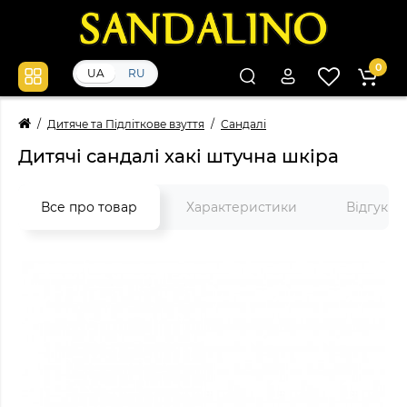
0
UA
RU
Дитяче та Підліткове взуття
Сандалі
Дитячі сандалі хакі штучна шкіра
Все про товар
Характеристики
Відгуки