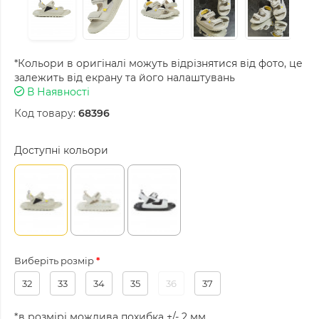
*Кольори в оригіналі можуть відрізнятися від фото, це
залежить від екрану та його налаштувань
В Наявності
Код товару:
68396
Доступні кольори
Виберіть розмір
32
33
34
35
36
37
*в розмірі можлива похибка +/- 2 мм