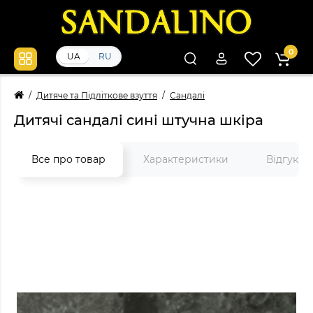
0
UA
RU
Дитяче та Підліткове взуття
Сандалі
Дитячі сандалі сині штучна шкіра
Все про товар
Характеристики
Відгуки