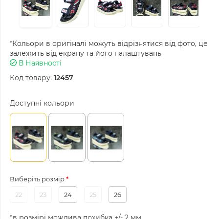
*Кольори в оригіналі можуть відрізнятися від фото, це
залежить від екрану та його налаштувань
В Наявності
Код товару:
12457
Доступні кольори
Виберіть розмір
22
23
24
25
26
*в розмірі можлива похибка +/- 2 мм