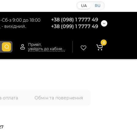
UA
RU
+38 (098) 1 7777 49
-Сб-з 9:00 до 18:00
 - вихідний.
+38 (099) 1 7777 49
0
Привіт,
увійдіть до кабінету
а оплата
Обмін та повернення
27