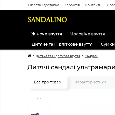
Оплата і доставка
Гарантія
Контакти
Пове
Жіноче взуття
Чоловіче взуття
Дитяче та Підліткове взуття
Сумки
Дитяче та Підліткове взуття
Сандалі
Дитячі сандалі ультрамар
Все про товар
Характеристики