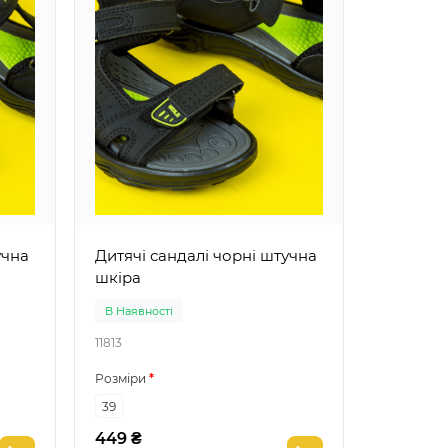
Дитячі сандалі
шкіра
Дитячі сандалі чорні штучна
шкіра
В Наявності
В Наявно
11813
11830
Розміри
Розміри
39
36
39
449 ₴
449 ₴