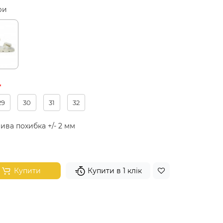
ри
29
30
31
32
ива похибка +/- 2 мм
Купити
Купити в 1 клік