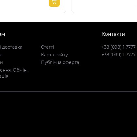
ам
Контакти
і доставка
Статті
+38 (098) 1 7777
я
Карта сайту
+38 (099) 1 7777
ти
Публічна оферта
ння. Обмін.
ація