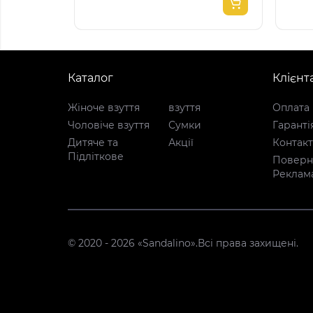
Каталог
Клієнт
Жіноче взуття
взуття
Оплата 
Чоловіче взуття
Сумки
Гаранті
Дитяче та
Акції
Контак
Підліткове
Поверне
Реклам
© 2020 - 2026 «Sandalino».Всі права захищені.