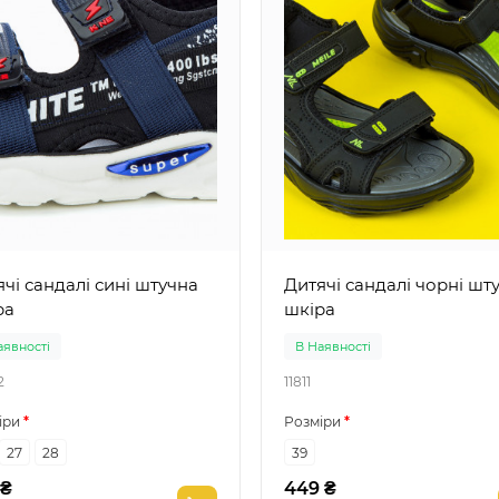
сандалі сині штучна
Дитячі сандалі чорні штучна
ра
шкіра
аявності
В Наявності
2
11811
іри
Розміри
27
28
39
 ₴
449 ₴