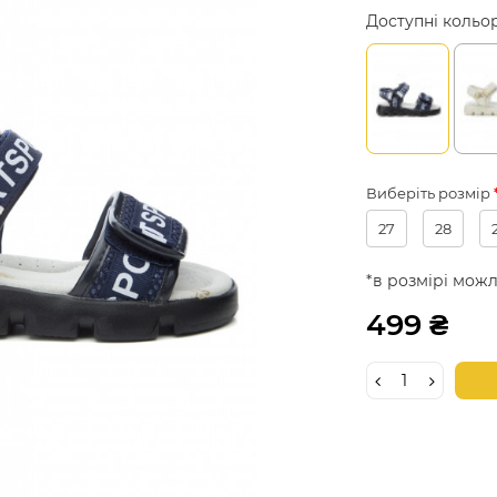
Доступні кольо
Виберіть розмір
27
28
*в розмірі можл
499 ₴