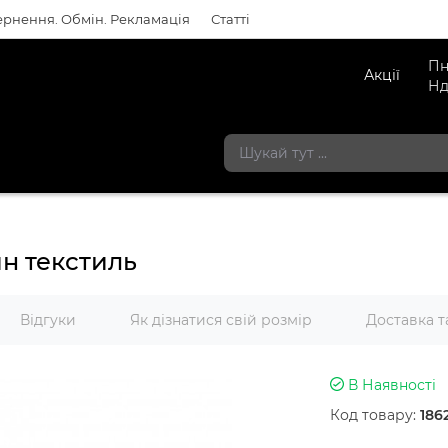
рнення. Обмін. Рекламація
Статті
Пн
Акції
Нд
ин текстиль
Відгуки
Як дізнатися свій розмір
Доставка т
В Наявності
Код товару:
186