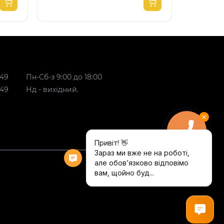
 49
Пн-Сб-з 9:00 до 18:00
 49
Нд - вихідний.