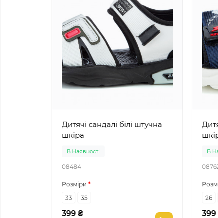
Дитячі сандалі білі штучна
Дитячі 
шкіра
шкі
В Наявності
В Н
08484
0876
Розміри
Розм
33
35
26
399 ₴
399