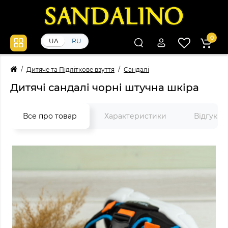
0
UA
RU
Дитяче та Підліткове взуття
Сандалі
Дитячі сандалі чорні штучна шкіра
Все про товар
Характеристики
Відгуки