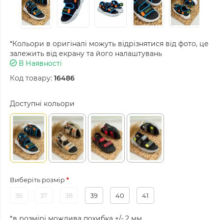
*Кольори в оригіналі можуть відрізнятися від фото, це
залежить від екрану та його налаштувань
В Наявності
Код товару:
16486
Доступні кольори
Виберіть розмір
36
37
38
39
40
41
*в розмірі можлива похибка +/- 2 мм