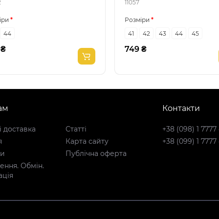
2
11057
іри
Розміри
44
41
42
43
44
45
 ₴
749 ₴
ам
Контакти
і доставка
Статті
+38 (098) 1 7777
я
Карта сайту
+38 (099) 1 7777
ти
Публічна оферта
ння. Обмін.
ація