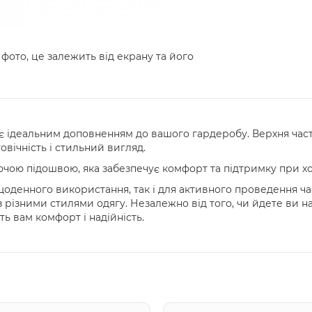
 фото, це залежить від екрану та його
s є ідеальним доповненням до вашого гардеробу. Верхня час
овічність і стильний вигляд.
чою підошвою, яка забезпечує комфорт та підтримку при хо
 щоденного використання, так і для активного проведення ча
 різними стилями одягу. Незалежно від того, чи йдете ви н
ть вам комфорт і надійність.