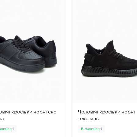
чі кросівки чорні еко
Чоловічі кросівки чорні
ра
текстиль
аявності
В Наявності