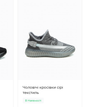
Чоловіч
ультрам
Чоловічі кросівки сірі
текстиль
В Наявності
В Наявно