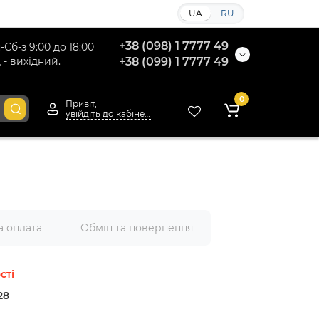
UA
RU
+38 (098) 1 7777 49
-Сб-з 9:00 до 18:00
 - вихідний.
+38 (099) 1 7777 49
0
Привіт,
увійдіть до кабінету
а оплата
Обмін та повернення
сті
28