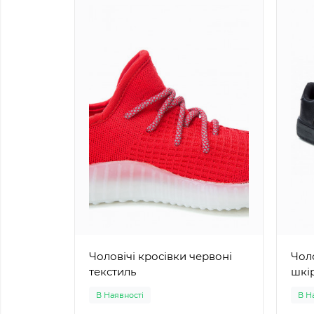
Чоловічі кросівки червоні
Чолові
текстиль
шкі
В Наявності
В Н