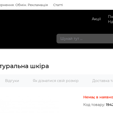
рнення. Обмін. Рекламація
Статті
Пн
Акції
Нд
атуральна шкіра
Відгуки
Як дізнатися свій розмір
Доставка т
Немає в наявно
Код товару:
194