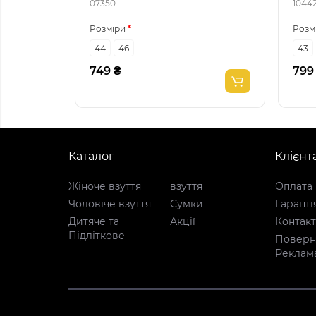
07350
1044
Розміри
Розм
44
46
43
749 ₴
799
Каталог
Клієнт
Жіноче взуття
взуття
Оплата 
Чоловіче взуття
Сумки
Гаранті
Дитяче та
Акції
Контак
Підліткове
Поверне
Реклам