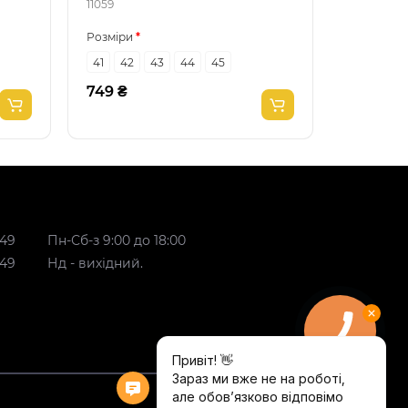
11059
12392
Розміри
Розміри
41
42
43
44
45
43
44
749 ₴
649 ₴
 49
Пн-Сб-з 9:00 до 18:00
 49
Нд - вихідний.