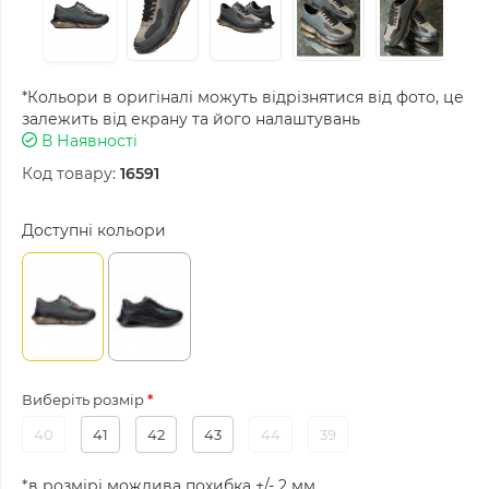
*Кольори в оригіналі можуть відрізнятися від фото, це
залежить від екрану та його налаштувань
В Наявності
Код товару:
16591
Доступні кольори
Виберіть розмір
40
41
42
43
44
39
*в розмірі можлива похибка +/- 2 мм