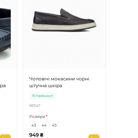
Чоловічі мокасини чорні
іра
штучна шкіра
В Наявності
68547
Розміри
43
44
45
949 ₴