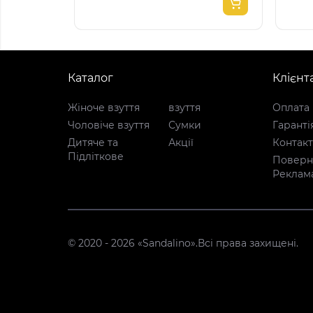
Каталог
Клієнт
Жіноче взуття
взуття
Оплата 
Чоловіче взуття
Сумки
Гаранті
Дитяче та
Акції
Контак
Підліткове
Поверне
Реклам
© 2020 - 2026 «Sandalino».Всі права захищені.