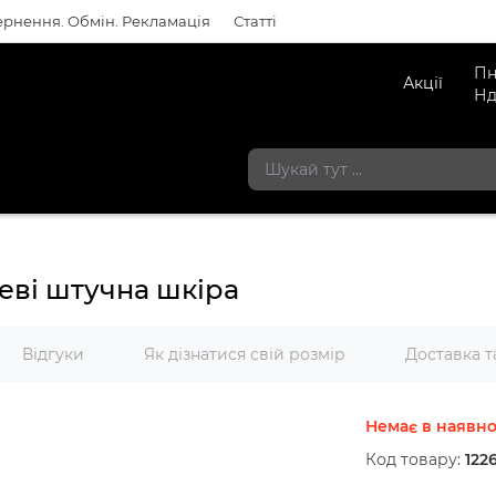
рнення. Обмін. Рекламація
Статті
Пн
Акції
Нд
еві штучна шкіра
Відгуки
Як дізнатися свій розмір
Доставка т
Немає в наявно
Код товару:
122