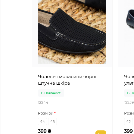
Чоловічі мокасини чорні
Чол
штучна шкіра
уль
В Наявності
В Н
12244
12259
Розміри
Розм
44
45
42
399 ₴
399