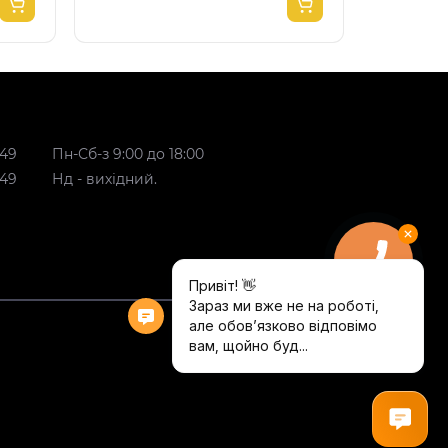
 49
Пн-Сб-з 9:00 до 18:00
 49
Нд - вихідний.