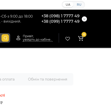
UA
RU
+38 (098) 1 7777 49
-Сб-з 9:00 до 18:00
 - вихідний.
+38 (099) 1 7777 49
0
Привіт,
увійдіть до кабінету
а оплата
Обмін та повернення
сті
67