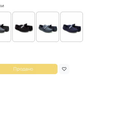
ри
Продано