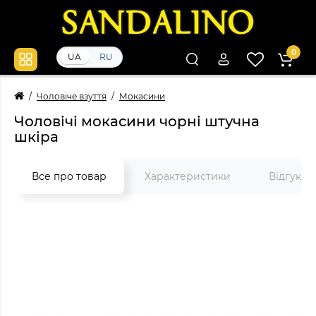
0
UA
RU
Чоловіче взуття
Мокасини
Чоловічі мокасини чорні штучна
шкіра
Все про товар
Характеристики
Відгуки