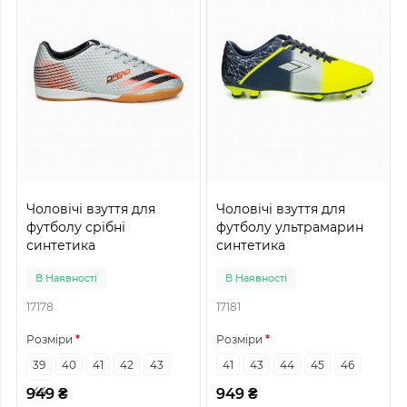
Чоловічі взуття для
Чоловічі взуття для
футболу срібні
футболу ультрамарин
синтетика
синтетика
В Наявності
В Наявності
17178
17181
Розміри
Розміри
39
40
41
42
43
41
43
44
45
46
44
949 ₴
949 ₴