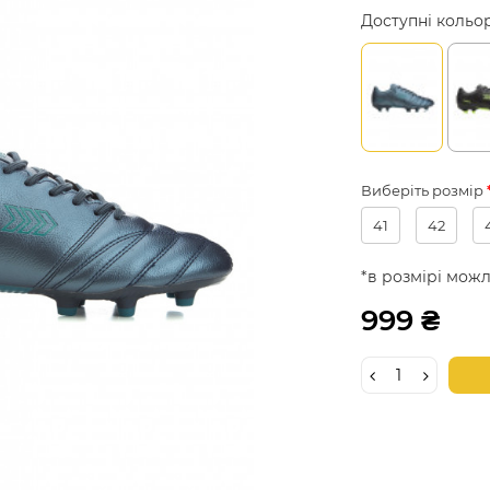
Доступні кольо
Виберіть розмір
41
42
*в розмірі можл
999 ₴