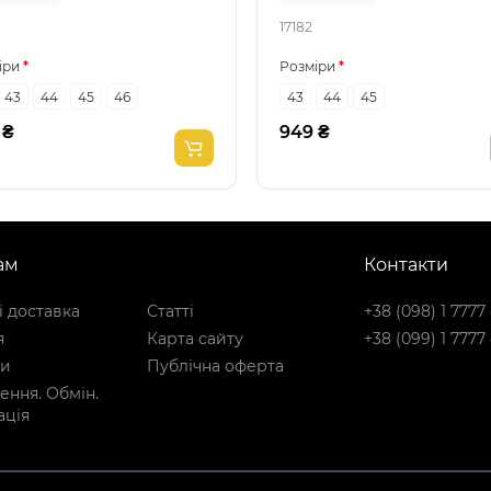
17182
іри
Розміри
43
44
45
46
43
44
45
 ₴
949 ₴
ам
Контакти
і доставка
Статті
+38 (098) 1 7777
я
Карта сайту
+38 (099) 1 7777
ти
Публічна оферта
ння. Обмін.
ація