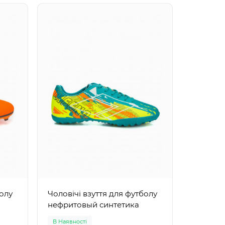
Чоловічі
ультрам
болу
Чоловічі взуття для футболу
нефритовый синтетика
В Наявності
В Наявно