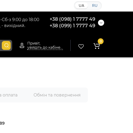
UA
RU
+38 (098) 1 7777 49
-Сб-з 9:00 до 18:00
 - вихідний.
+38 (099) 1 7777 49
0
Привіт,
увійдіть до кабінету
а оплата
Обмін та повернення
89