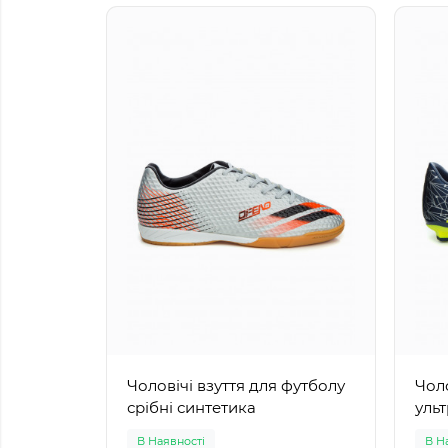
Чоловічі взуття для футболу
Чоло
срібні синтетика
уль
В Наявності
В Н