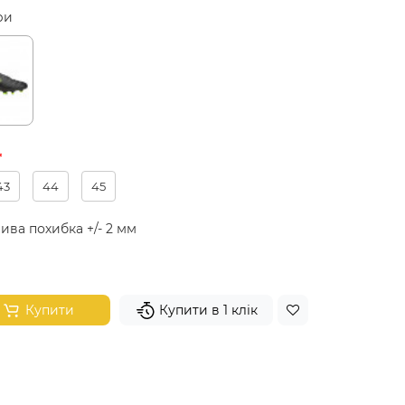
ри
43
44
45
ива похибка +/- 2 мм
Купити
Купити в 1 клік