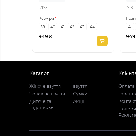
17178
17181
Розміри
Розм
39
40
41
42
43
44
41
949 ₴
949
Каталог
Клієнт
Жіноче взуття
взуття
Оплата 
Чоловіче взуття
Сумки
Гаранті
Дитяче та
Акції
Контак
Підліткове
Поверне
Реклам