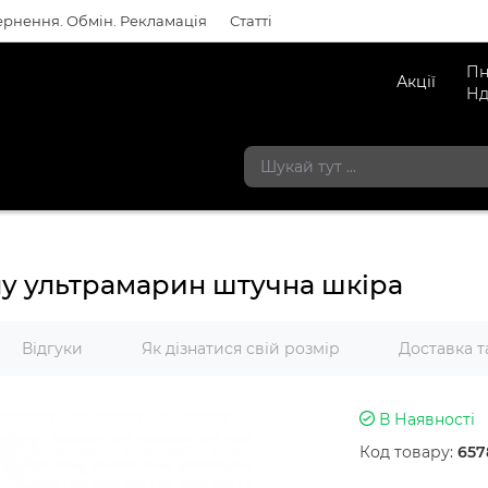
рнення. Обмін. Рекламація
Статті
Пн
Акції
Нд
олу ультрамарин штучна шкіра
Відгуки
Як дізнатися свій розмір
Доставка т
В Наявності
Код товару:
657