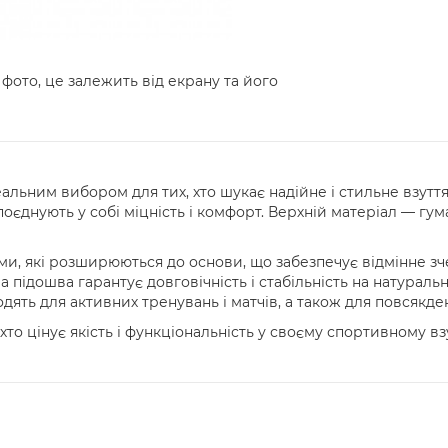
 фото, це залежить від екрану та його
еальним вибором для тих, хто шукає надійне і стильне взуття
 поєднують у собі міцність і комфорт. Верхній матеріал — гу
, які розширюються до основи, що забезпечує відмінне зч
 підошва гарантує довговічність і стабільність на натуральн
одять для активних тренувань і матчів, а також для повсякд
хто цінує якість і функціональність у своєму спортивному взу