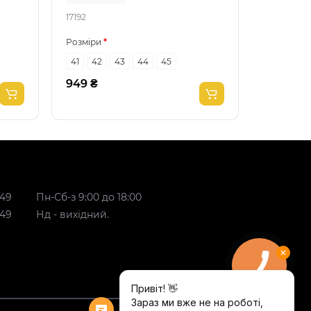
17192
65559
Розміри
Розміри
41
42
43
44
45
41
42
949 ₴
949 ₴
 49
Пн-Сб-з 9:00 до 18:00
 49
Нд - вихідний.