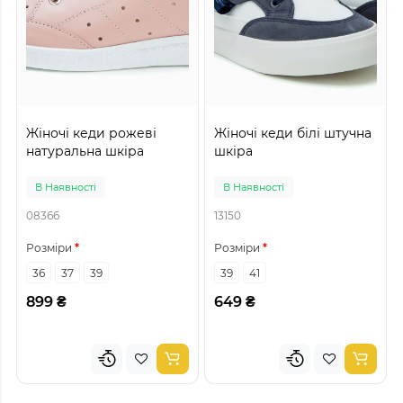
Жіночі кеди рожеві
Жіночі кеди білі штучна
натуральна шкіра
шкіра
В Наявності
В Наявності
08366
13150
Розміри
Розміри
36
37
39
39
41
899 ₴
649 ₴