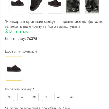
*Кольори в оригіналі можуть відрізнятися від фото, це
залежить від екрану та його налаштувань
В Наявності
Код товару:
70375
Доступні кольори
Виберіть розмір
36
37
38
39
40
41
*в розмірі можлива похибка +/- 2 мм