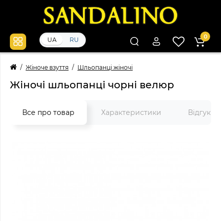
0
UA
RU
Жіноче взуття
Шльопанці жіночі
Жіночі шльопанці чорні велюр
Все про товар
Характеристики
Відгуки