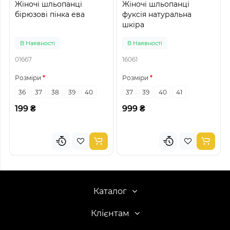
Жіночі шльопанці
Жіночі шльопанці
бірюзові пінка ева
фуксія натуральна
шкіра
В Наявності
В Наявності
01667
16061
Розміри
Розміри
36
37
38
39
40
37
39
40
41
199 ₴
999 ₴
Каталог
Клієнтам