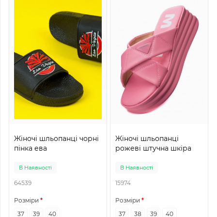
Жіночі шльопанці чорні
Жіночі шльопанці
пінка ева
рожеві штучна шкіра
В Наявності
В Наявності
64539
15974
Розміри
Розміри
37
39
40
37
38
39
40