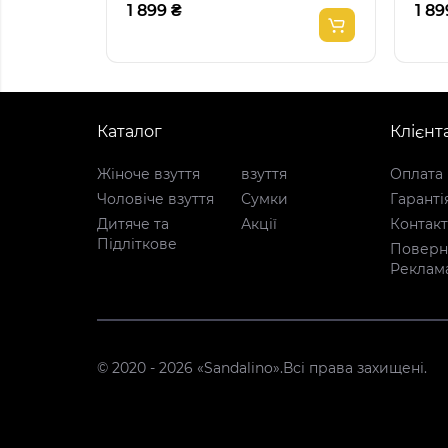
1 899 ₴
1 89
Каталог
Клієнт
Жіноче взуття
взуття
Оплата 
Чоловіче взуття
Сумки
Гаранті
Дитяче та
Акції
Контак
Підліткове
Поверне
Реклам
© 2020 - 2026 «Sandalino».Всі права захищені.