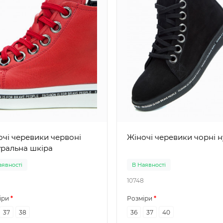
і черевики червоні
Жіночі черевики ч
уральна шкіра
аявності
В Наявності
10748
іри
Розміри
37
38
36
37
40