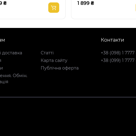
9 ₴
1 899 ₴
ам
Контакти
і доставка
Статті
+38 (098) 1 7777
я
Карта сайту
+38 (099) 1 7777
ти
Публічна оферта
ння. Обмін.
ація