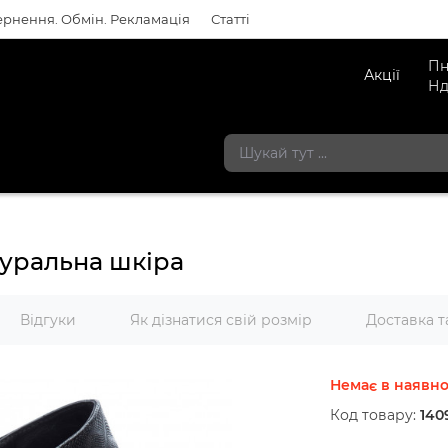
рнення. Обмін. Рекламація
Статті
Пн
Акції
Нд
туральна шкіра
Відгуки
Як дізнатися свій розмір
Доставка т
Немає в наявно
Код товару:
140