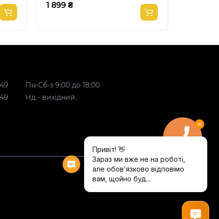
1 899 ₴
1 349 ₴
 49
Пн-Сб-з 9:00 до 18:00
 49
Нд - вихідний.