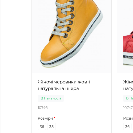
Жіночі черевики жовті
Жіноч
натуральна шкіра
нат
В Наявності
В Н
10746
10747
Розміри
Розм
36
38
36