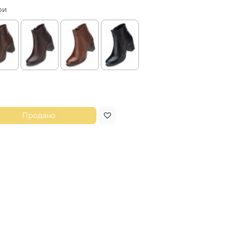
ри
Продано