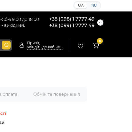
UA
RU
+38 (098) 1 7777 49
-Сб-з 9:00 до 18:00
 - вихідний.
+38 (099) 1 7777 49
0
Привіт,
увійдіть до кабінету
а оплата
Обмін та повернення
сті
93