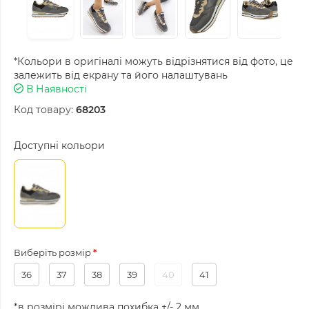
*Кольори в оригіналі можуть відрізнятися від фото, це
залежить від екрану та його налаштувань
В Наявності
Код товару:
68203
Доступні кольори
Виберіть розмір
36
37
38
39
40
41
*в розмірі можлива похибка +/- 2 мм