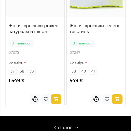
Жіночі кросівки рожеві
Жіночі кросівки зелені
натуральна шкіра
текстиль
В Наявності
В Наявності
07375
07247
Розміри
Розміри
37
38
39
38
40
41
1 549 ₴
549 ₴
Каталог