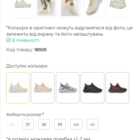
*Кольори в оригіналі можуть відрізнятися від фото, це
залежить від екрану та його налаштувань
В Наявності
Код товару:
18505
Доступні кольори
Виберіть розмір
36
37
38
39
40
41
*в розмірі можлива похибка +/- 2 мм