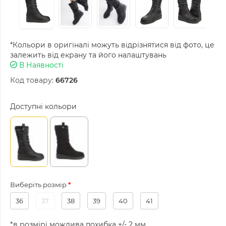
*Кольори в оригіналі можуть відрізнятися від фото, це
залежить від екрану та його налаштувань
В Наявності
Код товару:
66726
Доступні кольори
Виберіть розмір
36
37
38
39
40
41
*в розмірі можлива похибка +/- 2 мм