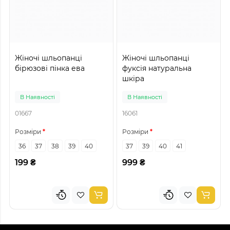
Жіночі шльопанці
Жіночі шльопанці
бірюзові пінка ева
фуксія натуральна
шкіра
В Наявності
В Наявності
01667
16061
Розміри
Розміри
36
37
38
39
40
37
39
40
41
199 ₴
999 ₴