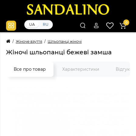
0
UA
RU
Жіноче взуття
Шльопанці жіночі
Жіночі шльопанці бежеві замша
Все про товар
Характеристики
Відгуки