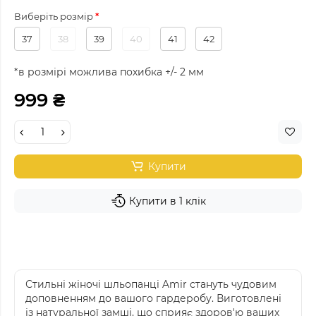
Виберіть розмір
37
38
39
40
41
42
*в розмірі можлива похибка +/- 2 мм
999 ₴
Купити
Купити в 1 клік
Стильні жіночі шльопанці Amir стануть чудовим
доповненням до вашого гардеробу. Виготовлені
із натуральної замші, що сприяє здоров'ю ваших