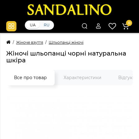
0
UA
RU
Жіноче взуття
Шльопанці жіночі
Жіночі шльопанці чорні натуральна
шкіра
Все про товар
Характеристики
Відгуки