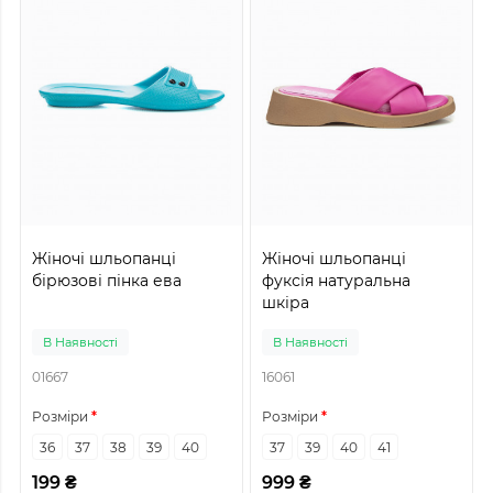
Жіночі шльопанці
Жіночі шльопанці
бірюзові пінка ева
фуксія натуральна
шкіра
В Наявності
В Наявності
01667
16061
Розміри
Розміри
36
37
38
39
40
37
39
40
41
199 ₴
999 ₴