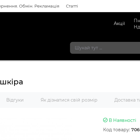
рнення. Обмін. Рекламація
Статті
Пн
Акції
Нд
 шкіра
Відгуки
Як дізнатися свій розмір
Доставка т
В Наявності
Код товару:
706