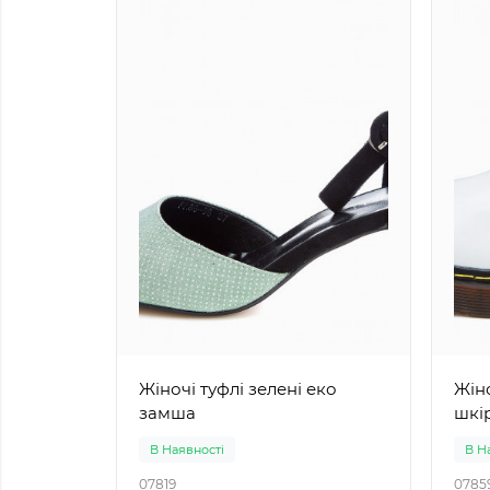
Жіночі туфлі зелені еко
Жіночі 
замша
шкі
В Наявності
В Н
07819
0785