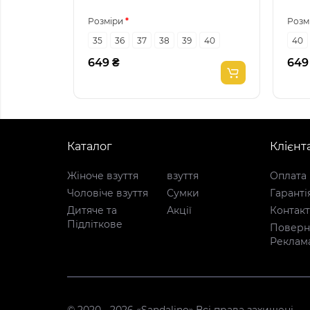
Розміри
Розм
35
36
37
38
39
40
40
649 ₴
649
Каталог
Клієнт
Жіноче взуття
взуття
Оплата 
Чоловіче взуття
Сумки
Гаранті
Дитяче та
Акції
Контак
Підліткове
Поверне
Реклам