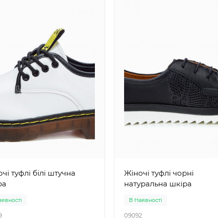
туфлі білі штучна
Жіночі туфлі чорні
ра
натуральна шкіра
аявності
В Наявності
9
09092