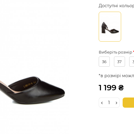
Доступні кольо
Виберіть розмір
36
37
*в розмірі можл
1 199 ₴