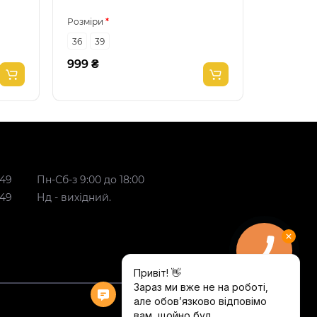
Розміри
Розміри
36
39
36
37
999 ₴
649 ₴
 49
Пн-Сб-з 9:00 до 18:00
 49
Нд - вихідний.