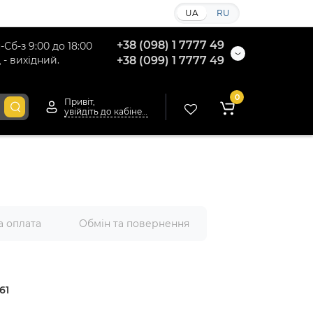
UA
RU
+38 (098) 1 7777 49
-Сб-з 9:00 до 18:00
 - вихідний.
+38 (099) 1 7777 49
0
Привіт,
увійдіть до кабінету
а оплата
Обмін та повернення
61