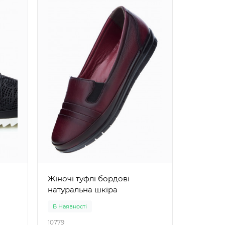
Жіночі туфлі р
шкіра
Жіночі туфлі бордові
натуральна шкіра
В Наявності
В Наявно
10779
11488