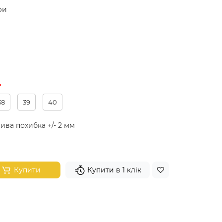
ри
38
39
40
ива похибка +/- 2 мм
Купити
Купити в 1 клік