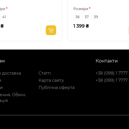
іри
Розміри
41
36
37
39
 ₴
1 399 ₴
ам
Контакти
і доставка
Статті
+38 (098) 1 7777
я
Карта сайту
+38 (099) 1 7777
ти
Публічна оферта
ння. Обмін.
ація