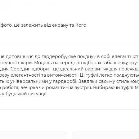
 фото, це залежить від екрану та його
льне доповнення до гардеробу, яке поєднує в собі елегантніс
ї штучної шкіри. Модель на середніх підборах забезпечує зру
ня. Середні підбори - це ідеальний варіант як для повсякде
азу елегантності та витонченості. Ці туфлі легко поєднуютьс
ть їх універсальними у гардеробі. Завдяки своєму стильном
о робота, вечірка чи романтична зустріч. Вибираючи туфлі Me
у будь-якій ситуації.