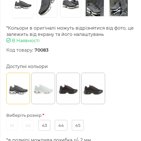
*Кольори в оригіналі можуть відрізнятися від фото, це
залежить від екрану та його налаштувань
В Наявності
Код товару:
70083
Доступні кольори
Виберіть розмір
41
42
43
44
45
*в розмірі можлива похибка +/- 2 мм