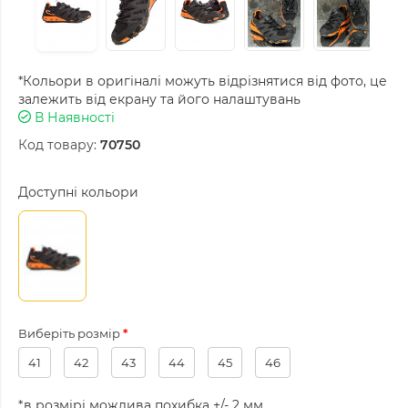
*Кольори в оригіналі можуть відрізнятися від фото, це
залежить від екрану та його налаштувань
В Наявності
Код товару:
70750
Доступні кольори
Виберіть розмір
41
42
43
44
45
46
*в розмірі можлива похибка +/- 2 мм