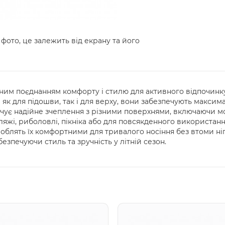
 фото, це залежить від екрану та його
ьним поєднанням комфорту і стилю для активного відпочинку б
ни як для підошви, так і для верху, вони забезпечують макси
чує надійне зчеплення з різними поверхнями, включаючи мок
ляжі, риболовлі, пікніка або для повсякденного використання 
облять їх комфортними для тривалого носіння без втоми ніг
зпечуючи стиль та зручність у літній сезон.