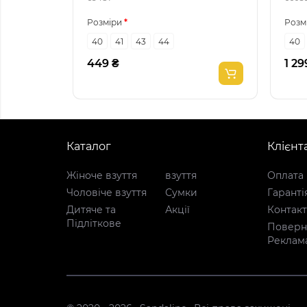
Розміри
Розм
40
41
43
44
40
449 ₴
1 29
Каталог
Клієнт
Жіноче взуття
взуття
Оплата 
Чоловіче взуття
Сумки
Гаранті
Дитяче та
Акції
Контак
Підліткове
Поверне
Реклам