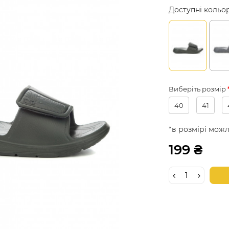
Доступні кольо
Виберіть розмір
40
41
*в розмірі можл
199 ₴