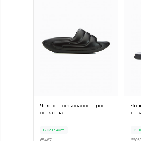
Чоловічі шльопанці чорні
Чолов
пінка ева
нат
В Наявності
В Н
65487
6603