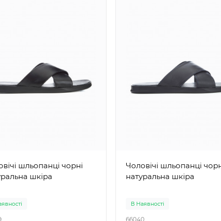
ічі шльопанці чорні
Чоловічі шльопанці чорні
уральна шкіра
натуральна шкіра
аявності
В Наявності
9
66040