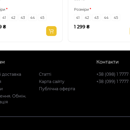
іри
Розміри
41
42
43
44
45
41
42
43
44
45
9 ₴
1 299 ₴
ам
Контакти
і доставка
Статті
+38 (098) 1 7777
я
Карта сайту
+38 (099) 1 7777
ти
Публічна оферта
ння. Обмін.
ація