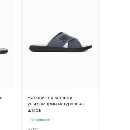
Чоловічі 
натурал
Чоловічі шльопанці
ультрамарин натуральна
шкіра
В Наявності
В Наявно
66092
66208