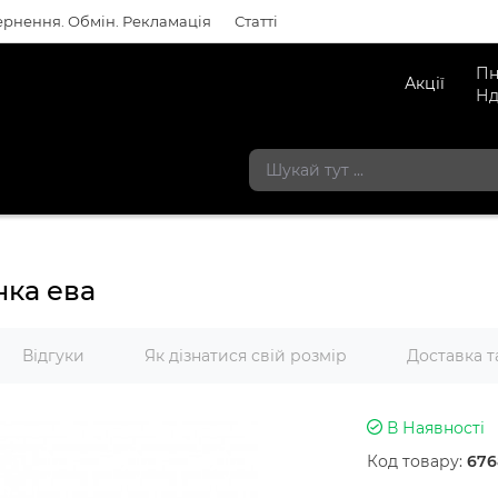
рнення. Обмін. Рекламація
Статті
Пн
Акції
Нд
нка ева
Відгуки
Як дізнатися свій розмір
Доставка т
В Наявності
Код товару:
676