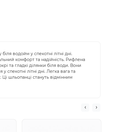
іля водойм у спекотні літні дні.
мальний комфорт та надійність. Рифлена
рі та гладкі ділянки біля води. Вони
у спекотні літні дні. Легка вага та
. Ці шльопанці стануть відмінним