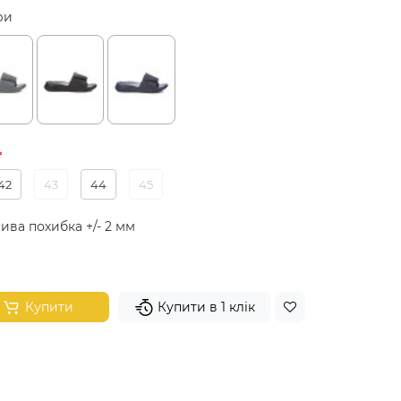
ри
42
43
44
45
ива похибка +/- 2 мм
Купити
Купити в 1 клік