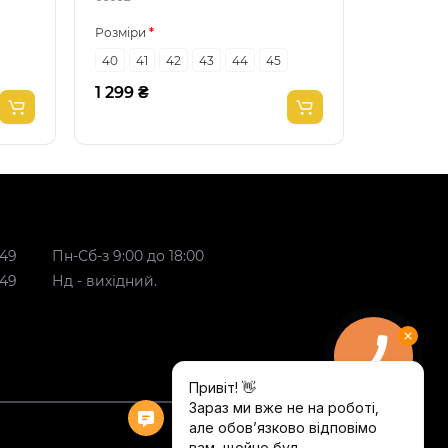
Розміри
Розміри
40
41
42
43
44
45
40
43
1 299 ₴
999 ₴
 49
Пн-Сб-з 9:00 до 18:00
 49
Нд - вихідний.