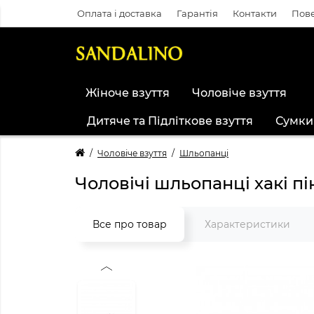
Оплата і доставка
Гарантія
Контакти
Пове
Жіноче взуття
Чоловіче взуття
Дитяче та Підліткове взуття
Сумки
Чоловіче взуття
Шльопанці
Чоловічі шльопанці хакі пі
Все про товар
Характеристики