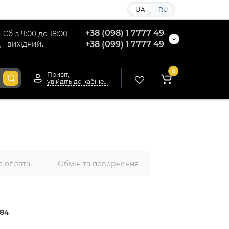
UA
RU
+38 (098) 1 7777 49
-Сб-з 9:00 до 18:00
 - вихідний.
+38 (099) 1 7777 49
0
Привіт,
увійдіть до кабінету
а оплата
Обмін та повернення
84