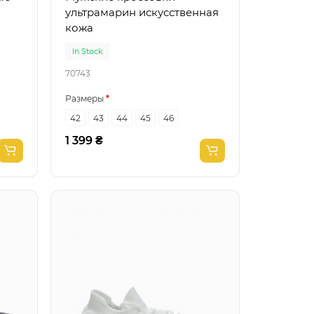
ультрамарин искусственная
кожа
In Stock
70743
Размеры
42
43
44
45
46
1 399 ₴