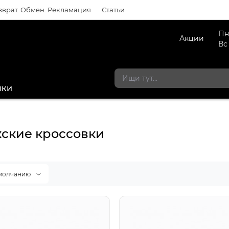
зврат. Обмен. Рекламация
Статьи
Пн
Акции
Вс
мки
ские кроссовки
молчанию