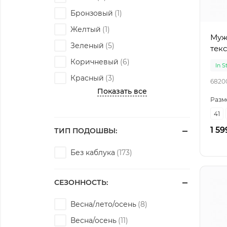
Бронзовый
Желтый
Мужс
Зеленый
текс
Коричневый
In S
Красный
6820
Показать все
Разм
41
1 59
ТИП ПОДОШВЫ:
Без каблука
СЕЗОННОСТЬ:
Весна/лето/осень
Весна/осень