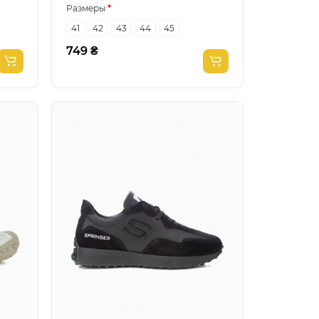
Размеры
41
42
43
44
45
749 ₴