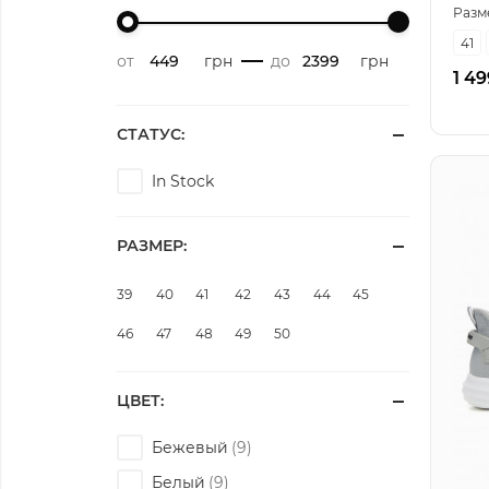
Разм
41
от
грн
-
до
грн
1 49
СТАТУС:
In Stock
РАЗМЕР:
39
40
41
42
43
44
45
46
47
48
49
50
ЦВЕТ:
Бежевый
Белый