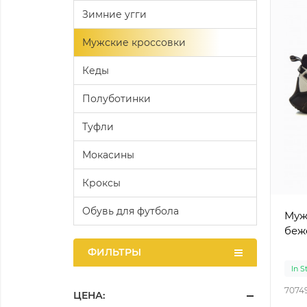
Зимние угги
Мужские кроссовки
Кеды
Полуботинки
Туфли
Мокасины
Кроксы
Обувь для футбола
Муж
беж
ФИЛЬТРЫ
In S
7074
ЦЕНА: