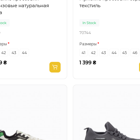
нзовые натуральная
текстиль
а
tock
In Stock
9
70744
еры
Размеры
42
43
44
41
42
43
44
45
46
9 ₴
1 399 ₴