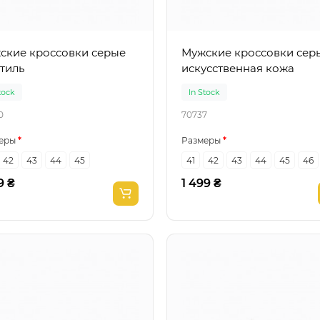
кие кроссовки серые
Мужские кроссовки серые
тиль
искусственная кожа
tock
In Stock
0
70737
еры
Размеры
42
43
44
45
41
42
43
44
45
46
9 ₴
1 499 ₴