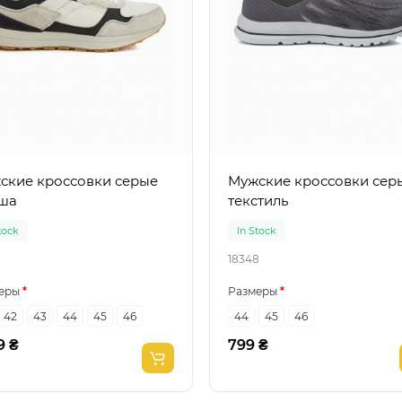
кие кроссовки серые
Мужские кроссовки серые
ша
текстиль
tock
In Stock
18348
еры
Размеры
42
43
44
45
46
44
45
46
9 ₴
799 ₴