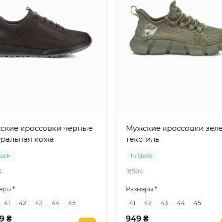
кие кроссовки черные
Мужские кроссовки зеленые
уральная кожа
текстиль
tock
In Stock
4
18504
еры
Размеры
41
42
43
44
45
41
42
43
44
45
9 ₴
949 ₴