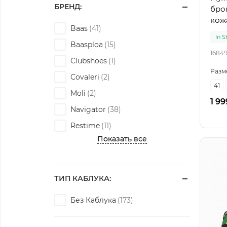
БРЕНД:
бро
кож
Baas
In S
Baasploa
1684
Clubshoes
Разм
Covaleri
41
Moli
1 99
Navigator
Restime
Показать все
ТИП КАБЛУКА:
Без Каблука