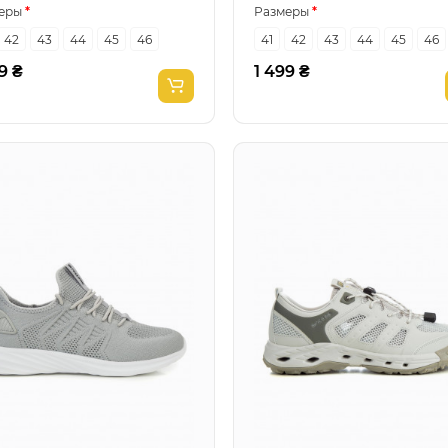
еры
Размеры
42
43
44
45
46
41
42
43
44
45
46
9 ₴
1 499 ₴