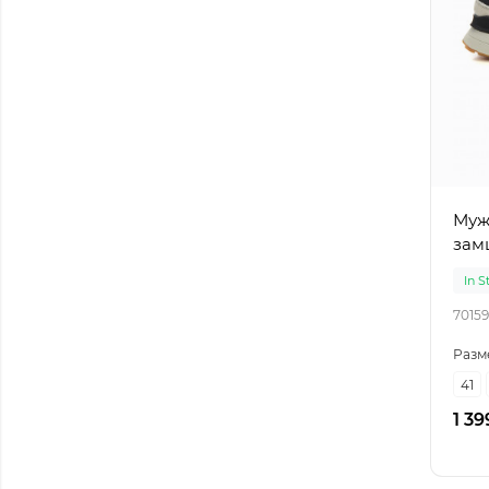
Мужс
зам
In S
70159
Разм
41
1 39