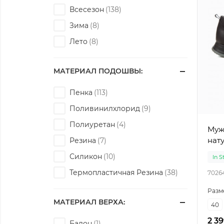
Всесезон
Зима
Лето
МАТЕРИАЛ ПОДОШВЫ:
Пенка
Поливинилхлорид
Полиуретан
Мужс
нат
Резина
Силикон
In S
Термопластичная Резина
7026
Разм
МАТЕРИАЛ ВЕРХА:
40
2 39
Балон