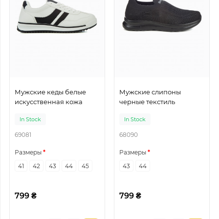
Мужские кеды белые
Мужские слипоны
искусственная кожа
черные текстиль
In Stock
In Stock
69081
68090
Размеры
Размеры
41
42
43
44
45
43
44
799 ₴
799 ₴