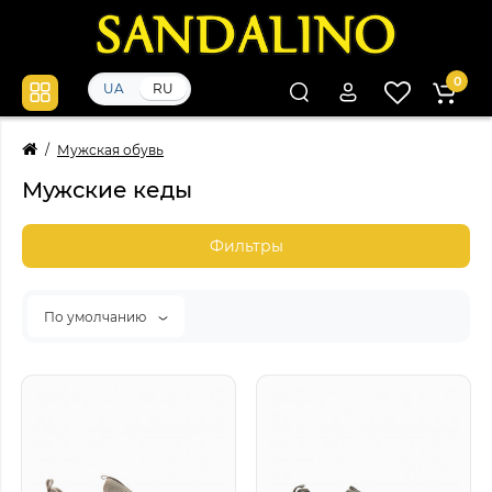
0
UA
RU
Мужская обувь
Мужские кеды
Фильтры
По умолчанию