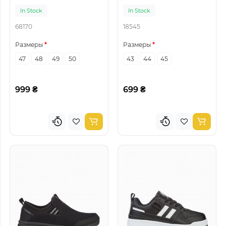
In Stock
In Stock
68170
18545
Размеры
Размеры
47
48
49
50
43
44
45
999 ₴
699 ₴