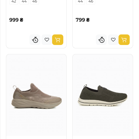
42
44
46
44
46
999 ₴
799 ₴