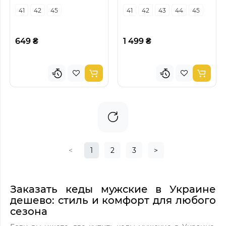
41
42
45
41
42
43
44
45
649 ₴
1 499 ₴
<
1
2
3
>
Заказать кеды мужские в Украине
дешево: стиль и комфорт для любого
сезона