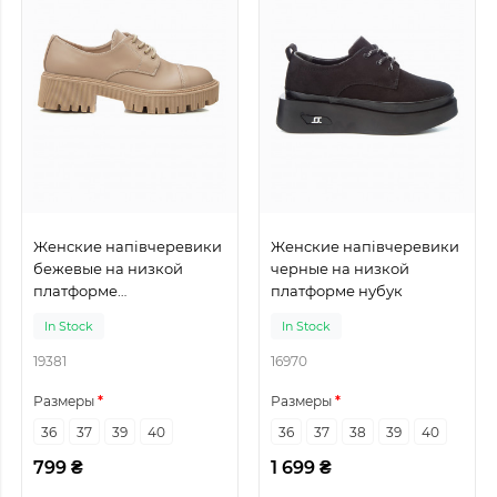
Женские напівчеревики
Женские напівчеревики
бежевые на низкой
черные на низкой
платформе
платформе нубук
искусственная кожа
In Stock
In Stock
19381
16970
Размеры
Размеры
36
37
39
40
36
37
38
39
40
799 ₴
1 699 ₴