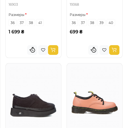
16903
19368
Размеры
Размеры
36
37
38
41
36
37
38
39
40
1 699 ₴
699 ₴