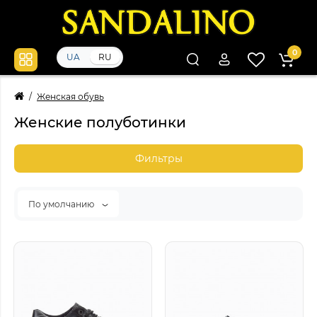
0
UA
RU
Женская обувь
Женские полуботинки
Фильтры
По умолчанию