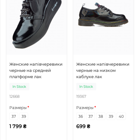
Женские напівчеревики
Женские напівчеревики
черные на средней
черные на низком
платформе лак
каблуке лак
In Stock
In Stock
12668
19367
Размеры
Размеры
37
39
36
37
38
39
40
1 799 ₴
699 ₴