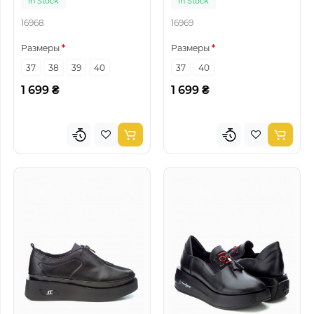
In Stock
In Stock
16968
16969
Размеры
Размеры
37
38
39
40
37
40
1 699 ₴
1 699 ₴