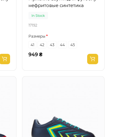
нефритовые синтетика
In Stock
17192
Размеры
41
42
43
44
45
949 ₴