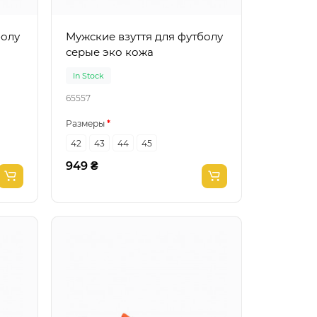
болу
Мужские взуття для футболу
серые эко кожа
In Stock
65557
Размеры
42
43
44
45
949 ₴