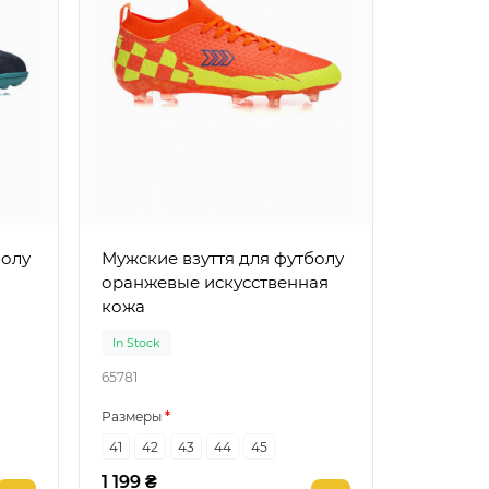
болу
Мужские взуття для футболу
оранжевые искусственная
кожа
In Stock
65781
Размеры
41
42
43
44
45
1 199 ₴