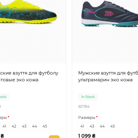
ские взуття для футболу
Мужские взуття для фут
атовые эко кожа
ультрамарин эко кожа
tock
In Stock
8
65784
еры
Размеры
41
42
43
44
45
41
43
44
45
 ₴
1 099 ₴