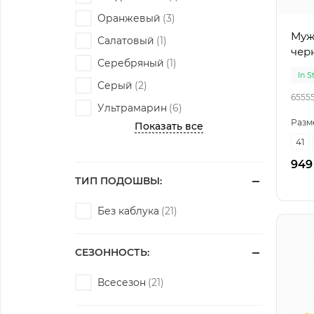
Оранжевый
Муж
Салатовый
чер
Серебряный
In S
Серый
6555
Ультрамарин
Разм
Показать все
41
949
ТИП ПОДОШВЫ:
Без каблука
СЕЗОННОСТЬ:
Всесезон