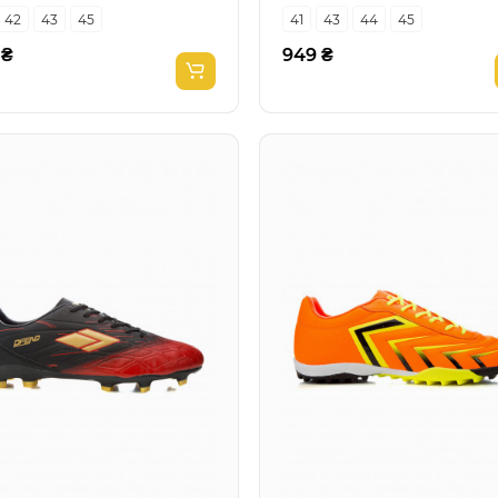
42
43
45
41
43
44
45
 ₴
949 ₴