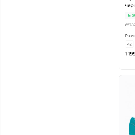
чер
In S
6578
Разм
42
1 19