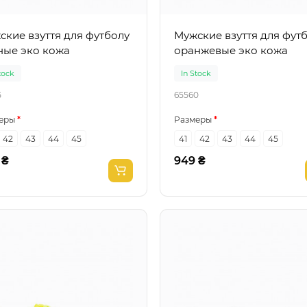
ские взуття для футболу
Мужские взуття для фут
ные эко кожа
оранжевые эко кожа
tock
In Stock
5
65560
еры
Размеры
42
43
44
45
41
42
43
44
45
 ₴
949 ₴