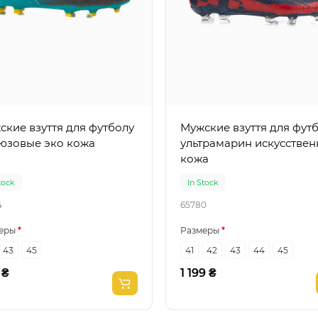
ские взуття для футболу
Мужские взуття для фут
юзовые эко кожа
ультрамарин искусствен
кожа
tock
In Stock
4
65780
еры
Размеры
43
45
41
42
43
44
45
 ₴
1 199 ₴