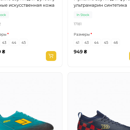
ные искусственная кожа
ультрамарин синтетика
tock
In Stock
2
17181
еры
Размеры
43
44
45
41
43
44
45
46
9 ₴
949 ₴