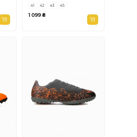
41
42
43
45
1 099 ₴