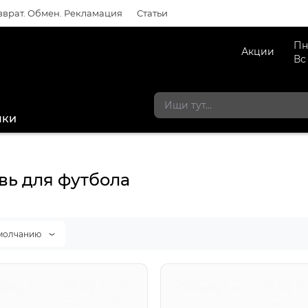
зврат. Обмен. Рекламация
Статьи
Пн
Акции
Вс
мки
вь для футбола
молчанию