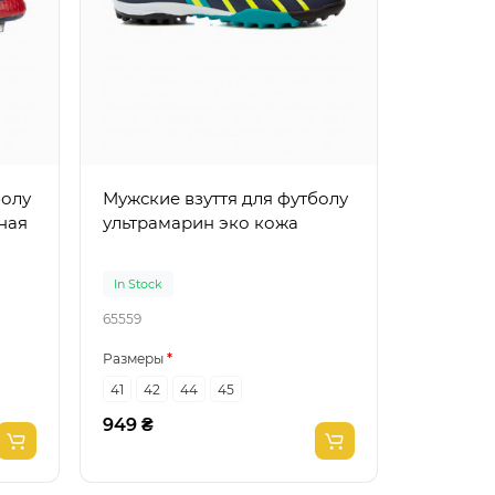
болу
Мужские взуття для футболу
ная
ультрамарин эко кожа
In Stock
65559
Размеры
41
42
44
45
949 ₴