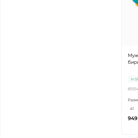
Муж
бир
In S
6555
Разм
41
949