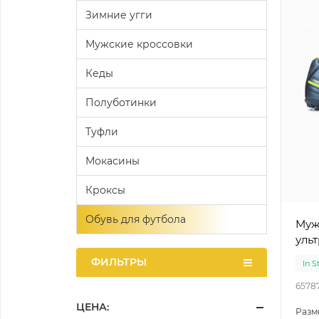
Зимние угги
Мужские кроссовки
Кеды
Полуботинки
Туфли
Мокасины
Кроксы
Обувь для футбола
Муж
уль
ФИЛЬТРЫ
In S
6578
ЦЕНА:
Разм