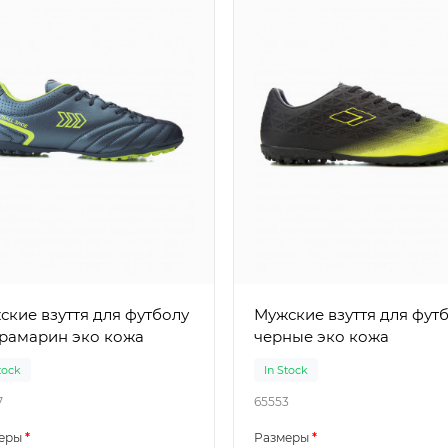
ские взуття для футболу
Мужские взуття для фут
трамарин эко кожа
черные эко кожа
tock
In Stock
7
65553
еры
Размеры