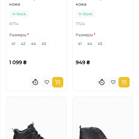
кожа
кожа
In Stock
In Stock
67114
17124
Размеры
Размеры
41
42
44
45
41
44
45
1 099 ₴
949 ₴