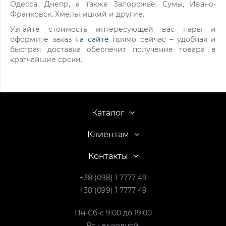
Одесса, Днепр, а также Запорожье, Сумы, Ивано-
Франковск, Хмельницкий и другие.
Узнайте стоимость интересующей вас пары и
оформите заказ
на сайте
прямо сейчас – удобная и
быстрая доставка обеспечит получение товара в
кратчайшие сроки.
Каталог
Клиентам
Контакты
+38 (098) 1 7777 49
+38 (099) 1 7777 49
Пн-Сб-с 9:00 до 19:00
Вс - выходной.