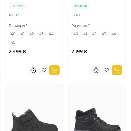
In Stock
In Stock
18882
16866
Размеры
Размеры
40
41
42
43
44
40
41
42
43
44
45
2 499 ₴
2 199 ₴