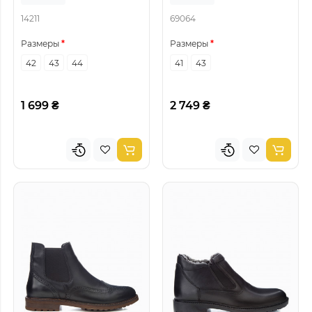
14211
69064
Размеры
Размеры
42
43
44
41
43
1 699 ₴
2 749 ₴