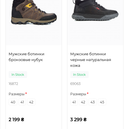
Мужские ботинки
Мужские ботинки
бронзовые нубук
черные натуральная
кожа
In Stock
In Stock
16872
69063
Размеры
Размеры
40
41
42
41
42
43
45
2 199 ₴
3 299 ₴