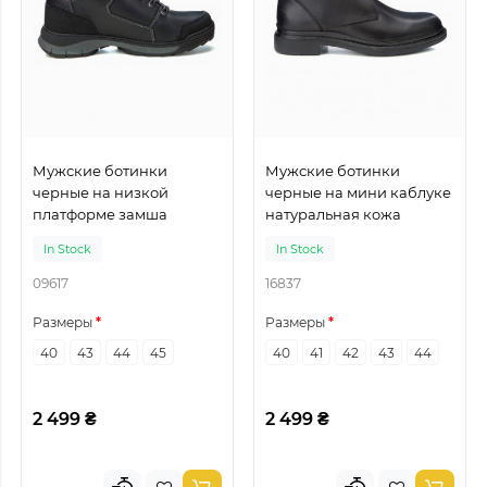
Мужские ботинки
Мужские ботинки
черные на низкой
черные на мини каблуке
платформе замша
натуральная кожа
In Stock
In Stock
09617
16837
Размеры
Размеры
40
43
44
45
40
41
42
43
44
2 499 ₴
2 499 ₴