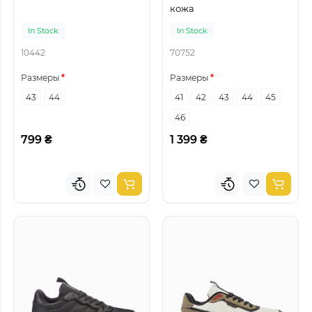
кожа
In Stock
In Stock
10442
70752
Размеры
Размеры
43
44
41
42
43
44
45
46
799 ₴
1 399 ₴