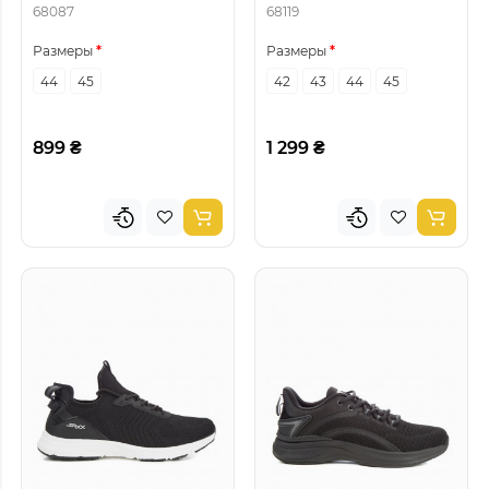
68087
68119
Размеры
Размеры
44
45
42
43
44
45
899 ₴
1 299 ₴