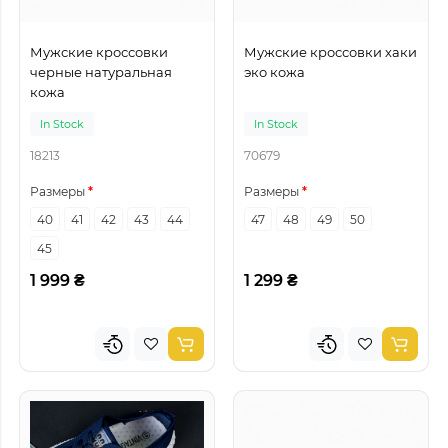
Мужские кроссовки
Мужские кроссовки хаки
черные натуральная
эко кожа
кожа
In Stock
In Stock
18213
70679
Размеры
Размеры
40
41
42
43
44
47
48
49
50
45
1 999 ₴
1 299 ₴