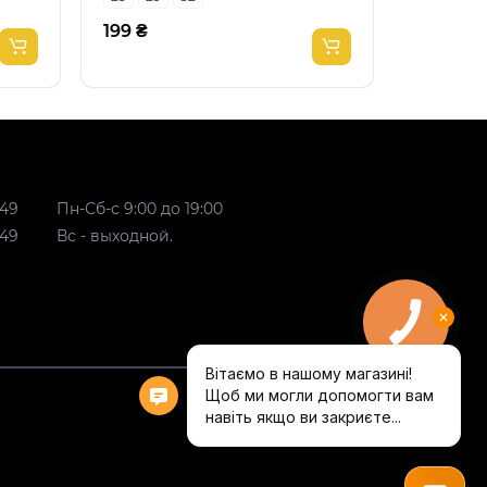
199 ₴
199 ₴
 49
Пн-Сб-с 9:00 до 19:00
 49
Вс - выходной.