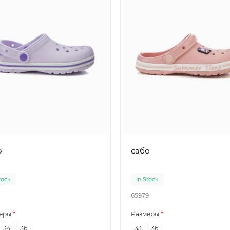
о
сабо
tock
In Stock
65979
еры
Размеры
34
36
33
36