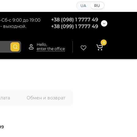
UA
RU
+38 (098) 1 7777 49
-Сб-с 9:00 до 19:00
 - выходной.
+38 (099) 1 7777 49
0
Hello,
enter the office
плата
Обмен и возврат
99