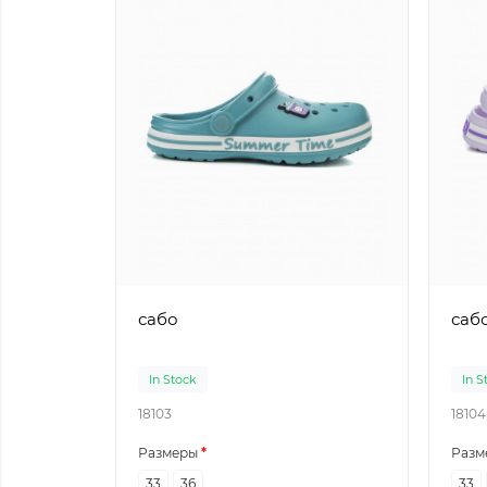
сабо
саб
In Stock
In S
18103
18104
Размеры
Разм
33
36
33