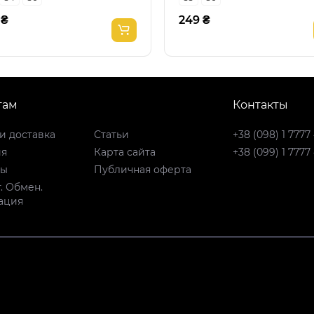
 ₴
249 ₴
там
Контакты
и доставка
Статьи
+38 (098) 1 7777
ия
Карта сайта
+38 (099) 1 7777
ты
Публичная оферта
. Обмен.
ация