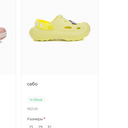
сабо
сабо
In Stock
In Stock
66248
66246
Размеры
Размеры
25
29
32
25
26