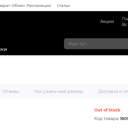
зврат. Обмен. Рекламация
Статьи
Пн
Акции
Вс
мки
Отзывы
Как узнать мой размер
Доставка и о
Out of Stock
Код товара:
180