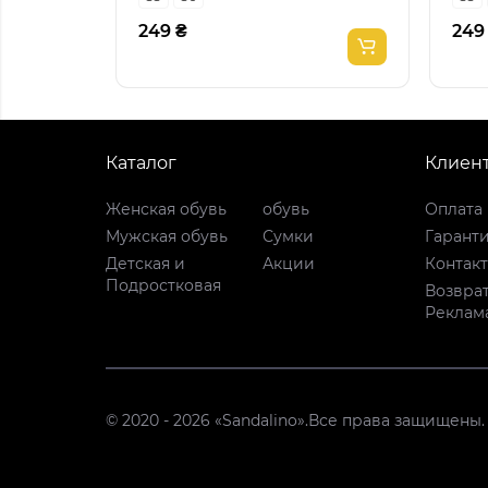
249 ₴
249
Каталог
Клиен
Женская обувь
обувь
Оплата 
Мужская обувь
Сумки
Гарант
Детская и
Акции
Контак
Подростковая
Возврат
Реклам
© 2020 - 2026 «Sandalino».Все права защищены.