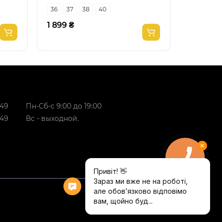
36
37
38
40
38
39
1 899 ₴
1 349 ₴
 49
Пн-Сб-с 9:00 до 19:00
 49
Вс - выходной.