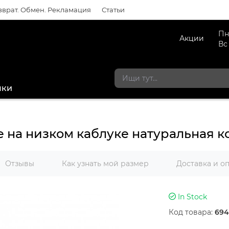
зврат. Обмен. Рекламация
Статьи
Пн
Акции
Вс
мки
 на низком каблуке натуральная к
Отзывы
Как узнать мой размер
Доставка и о
In Stock
Код товара:
694