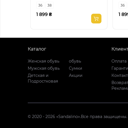
36
38
36
1 899 ₴
1 89
Каталог
Клиен
Женская обувь
обувь
Оплата 
Мужская обувь
Сумки
Гарант
Детская и
Акции
Контак
Подростковая
Возврат
Реклам
© 2020 - 2026 «Sandalino».Все права защищены.