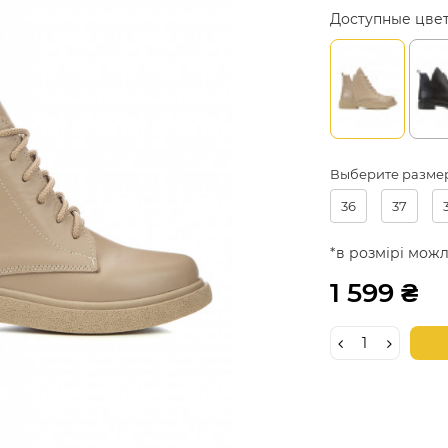
Доступные цве
Выберите разме
36
37
*в розмірі можл
1 599 ₴