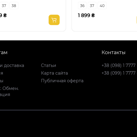
37
38
36
37
40
9 ₴
1 899 ₴
там
Контакты
и доставка
Статьи
+38 (098) 1 7777
ия
Карта сайта
+38 (099) 1 7777
ты
Публичная оферта
. Обмен.
ация