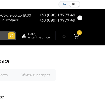
UA
RU
+38 (098) 1 7777 49
-Сб-с 9:00 до 19:00
 - выходной.
+38 (099) 1 7777 49
0
Hello,
enter the office
ожа
плата
Обмен и возврат
37