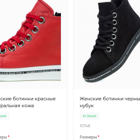
ие ботинки красные
Женские ботинки черные
уральная кожа
нубук
tock
In Stock
10748
еры
Размеры