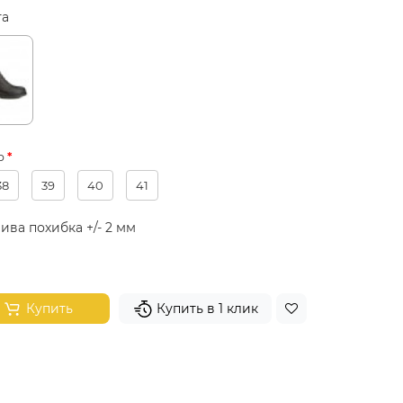
та
р
38
39
40
41
ива похибка +/- 2 мм
Купить
Купить в 1 клик