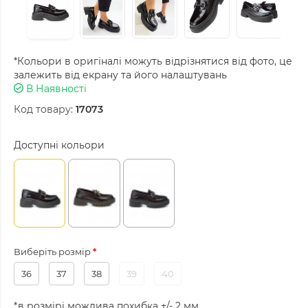
*Кольори в оригіналі можуть відрізнятися від фото, це
залежить від екрану та його налаштувань
В Наявності
Код товару:
17073
Доступні кольори
Виберіть розмір
36
37
38
39
40
*в розмірі можлива похибка +/- 2 мм