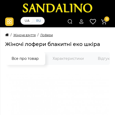
0
UA
RU
Жіноче взуття
Лофери
Жіночі лофери блакитні еко шкіра
Все про товар
Характеристики
Відгуки