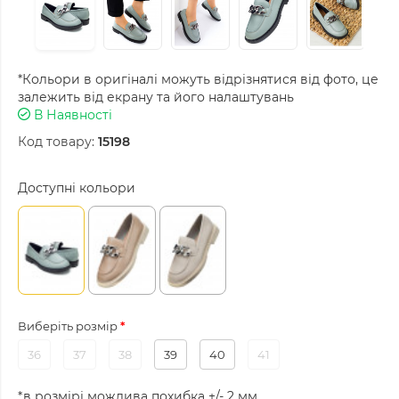
*Кольори в оригіналі можуть відрізнятися від фото, це
залежить від екрану та його налаштувань
В Наявності
Код товару:
15198
Доступні кольори
Виберіть розмір
36
37
38
39
40
41
*в розмірі можлива похибка +/- 2 мм