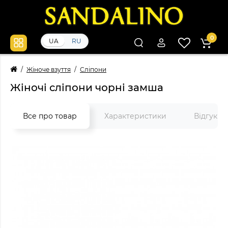
0
UA
RU
Жіноче взуття
Сліпони
Жіночі сліпони чорні замша
Все про товар
Характеристики
Відгуки