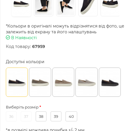
*Кольори в оригіналі можуть відрізнятися від фото, це
залежить від екрану та його налаштувань
В Наявності
Код товару:
67959
Доступні кольори
Виберіть розмір
36
37
38
39
40
*в розмірі можлива похибка +/- 2 мм