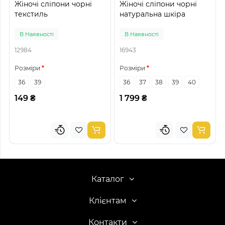
Жіночі сліпони чорні
Жіночі сліпони чорні
текстиль
натуральна шкіра
В Наявності
В Наявності
12984
16943
Розміри
Розміри
36
39
36
37
38
39
40
149 ₴
1 799 ₴
Каталог
Клієнтам
Контакти