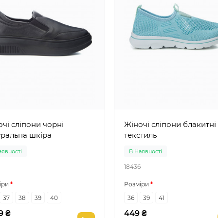
і сліпони чорні
Жіночі сліпони блакитні
уральна шкіра
текстиль
аявності
В Наявності
18436
іри
Розміри
37
38
39
40
36
39
41
9 ₴
449 ₴