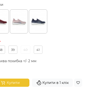
ри
38
39
40
41
ива похибка +/- 2 мм
Купити
Купити в 1 клік