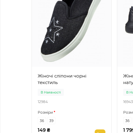
Жіночі сліпони чорні
Жіноч
текстиль
нат
В Наявності
В Н
12984
16943
Розміри
Розм
36
39
36
149 ₴
1 79