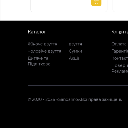
Каталог
Клієнт
Жіноче взуття
взуття
Оплата 
Чоловіче взуття
Сумки
Гаранті
Дитяче та
Акції
Контак
Підліткове
Поверне
Реклам
© 2020 - 2026 «Sandalino».Всі права захищені.