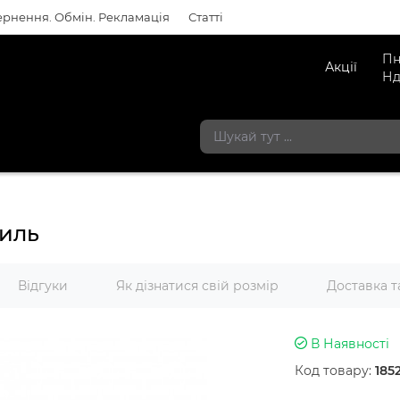
рнення. Обмін. Рекламація
Статті
Пн
Акції
Нд
тиль
Відгуки
Як дізнатися свій розмір
Доставка т
В Наявності
Код товару:
185