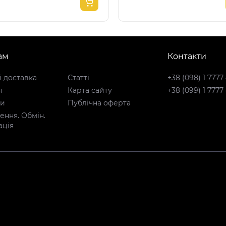
ам
Контакти
і доставка
Статті
+38 (098) 1 7777
я
Карта сайту
+38 (099) 1 7777
ти
Публічна оферта
ння. Обмін.
ація