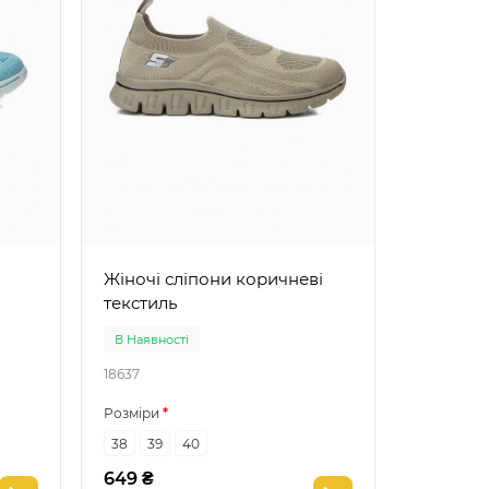
Жіночі сліпони коричневі
текстиль
В Наявності
В Наявно
18637
18534
Розміри
Розміри
38
39
40
36
38
649 ₴
649 ₴