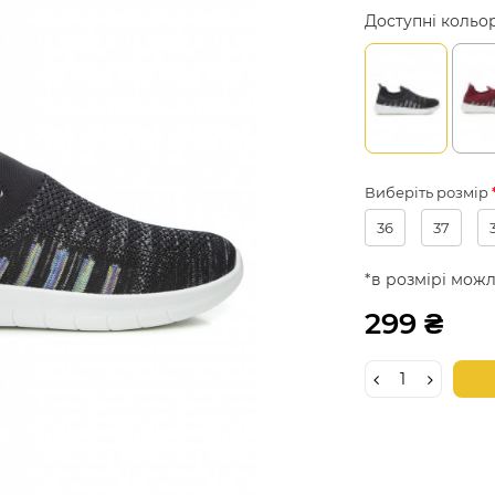
Доступні кольо
Виберіть розмір
36
37
*в розмірі можл
299 ₴