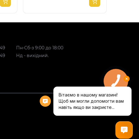
 49
Пн-Сб-з 9:00 до 18:00
 49
Нд - вихідний.