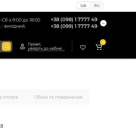
UA
RU
+38 (098) 1 7777 49
-Сб-з 9:00 до 18:00
 - вихідний.
+38 (099) 1 7777 49
0
Привіт,
увійдіть до кабінету
а оплата
Обмін та повернення
23