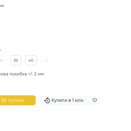
ри
38
39
40
41
ива похибка +/- 2 мм
Купити
Купити в 1 клік