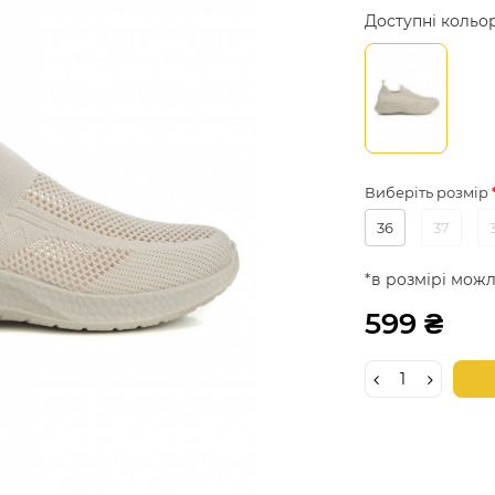
Доступні кольо
Виберіть розмір
36
37
*в розмірі можл
599 ₴