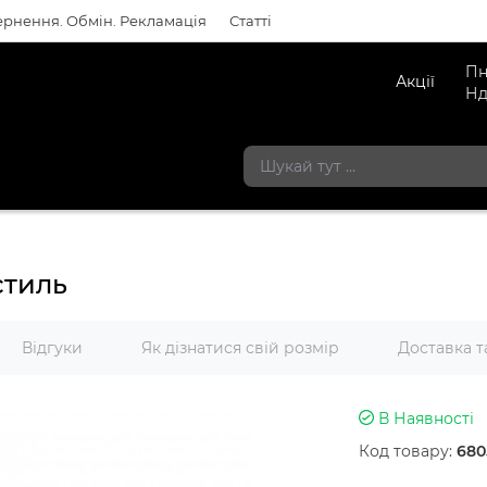
рнення. Обмін. Рекламація
Статті
Пн
Акції
Нд
стиль
Відгуки
Як дізнатися свій розмір
Доставка т
В Наявності
Код товару:
680