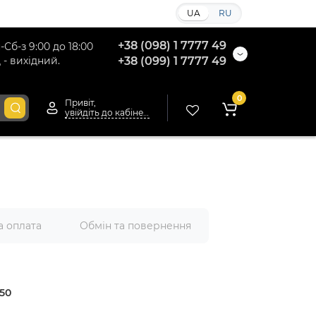
UA
RU
+38 (098) 1 7777 49
-Сб-з 9:00 до 18:00
 - вихідний.
+38 (099) 1 7777 49
0
Привіт,
увійдіть до кабінету
а оплата
Обмін та повернення
50