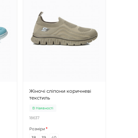
Жіночі сліпони коричневі
текстиль
В Наявності
В Наявно
18637
18534
Розміри
Розміри
38
39
40
36
38