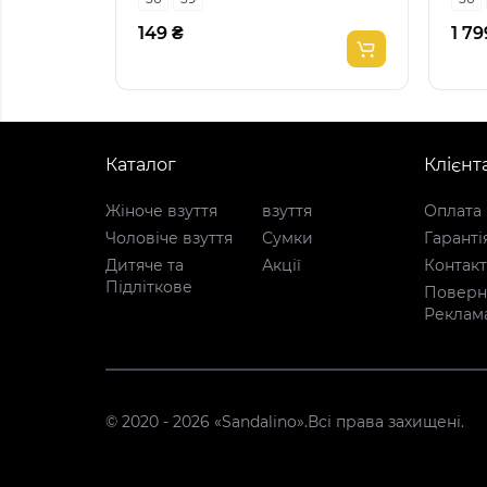
149 ₴
1 79
Каталог
Клієнт
Жіноче взуття
взуття
Оплата 
Чоловіче взуття
Сумки
Гаранті
Дитяче та
Акції
Контак
Підліткове
Поверне
Реклам
© 2020 - 2026 «Sandalino».Всі права захищені.