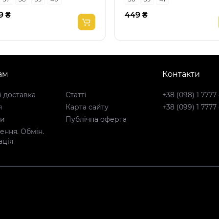
9 ₴
449 ₴
ам
Контакти
і доставка
Статті
+38 (098) 1 7777
я
Карта сайту
+38 (099) 1 7777
ти
Публічна оферта
ння. Обмін.
ація