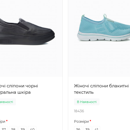
і сліпони чорні
Жіночі сліпони блакитні
уральна шкіра
текстиль
аявності
В Наявності
18436
іри
Розміри
37
38
39
40
36
39
41