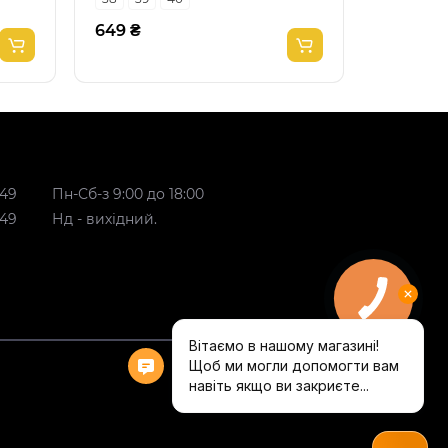
649 ₴
649 ₴
 49
Пн-Сб-з 9:00 до 18:00
 49
Нд - вихідний.