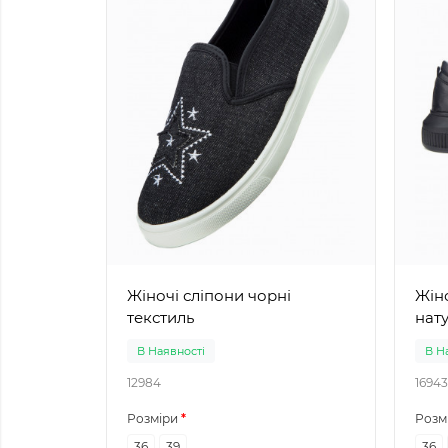
Жіночі сліпони чорні
Жіноч
текстиль
нат
В Наявності
В Н
12984
16943
Розміри
Розм
36
39
36