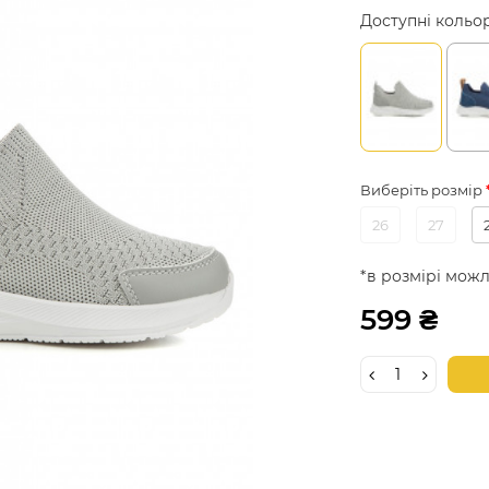
Доступні кольо
Виберіть розмір
26
27
*в розмірі можл
599 ₴