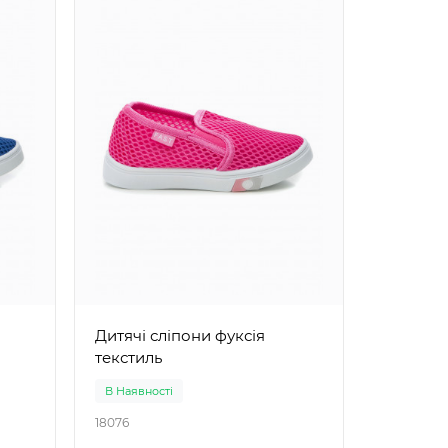
Дитячі сліп
текстил
Дитячі сліпони фуксія
текстиль
В Наявності
В Наявно
18076
18077