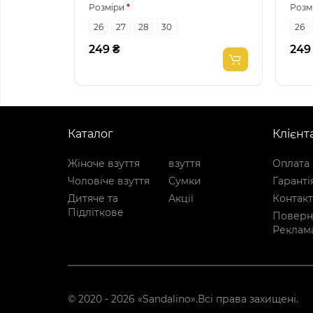
Розміри
Розм
26
27
28
30
26
249 ₴
249
Каталог
Клієнт
Жіноче взуття
взуття
Оплата 
Чоловіче взуття
Сумки
Гаранті
Дитяче та
Акції
Контак
Підліткове
Поверне
Реклам
© 2020 - 2026 «Sandalino».Всі права захищені.