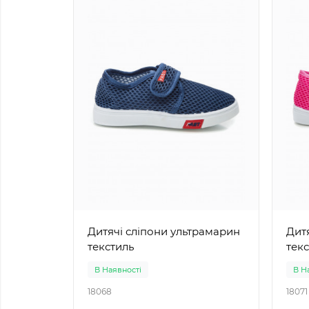
Дитячі сліпони ультрамарин
Дитяч
текстиль
тек
В Наявності
В Н
18068
18071