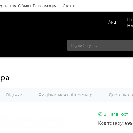
рнення. Обмін. Рекламація
Статті
Пн
Акції
Нд
іра
Відгуки
Як дізнатися свій розмір
Доставка т
В Наявності
Код товару:
699