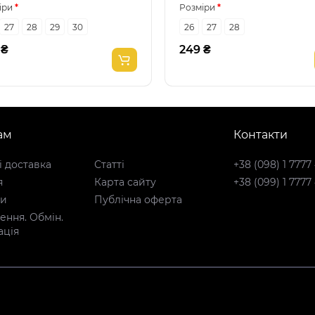
іри
Розміри
27
28
29
30
26
27
28
 ₴
249 ₴
ам
Контакти
і доставка
Статті
+38 (098) 1 7777
я
Карта сайту
+38 (099) 1 7777
ти
Публічна оферта
ння. Обмін.
ація