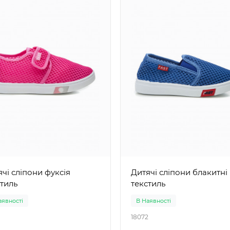
і сліпони фуксія
Дитячі сліпони блакитні
стиль
текстиль
аявності
В Наявності
18072