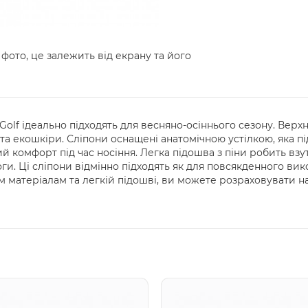
 фото, це залежить від екрану та його
Golf ідеально підходять для весняно-осіннього сезону. Верх
та екошкіри. Сліпони оснащені анатомічною устілкою, яка п
 комфорт під час носіння. Легка підошва з піни робить взу
и. Ці сліпони відмінно підходять як для повсякденного вико
м матеріалам та легкій підошві, ви можете розраховувати н