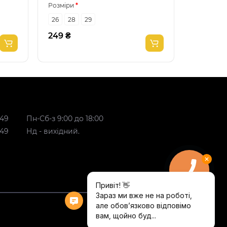
Розміри
Розміри
26
28
29
26
27
249 ₴
249 ₴
 49
Пн-Сб-з 9:00 до 18:00
 49
Нд - вихідний.