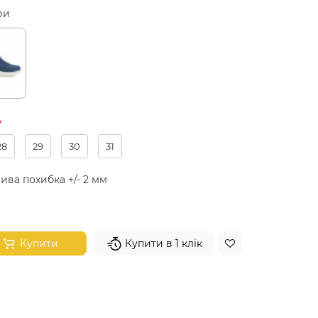
ри
28
29
30
31
ива похибка +/- 2 мм
Купити
Купити в 1 клік