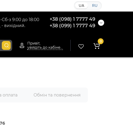
UA
RU
+38 (098) 1 7777 49
-Сб-з 9:00 до 18:00
 - вихідний.
+38 (099) 1 7777 49
0
Привіт,
увійдіть до кабінету
а оплата
Обмін та повернення
76