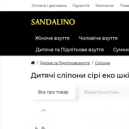
Оплата і доставка
Гарантія
Контакти
Пове
Жіноче взуття
Чоловіче взуття
Дитяче та Підліткове взуття
Сумки
Дитяче та Підліткове взуття
Сліпони
Дитячі сліпони сірі еко шк
Все про товар
Характеристики