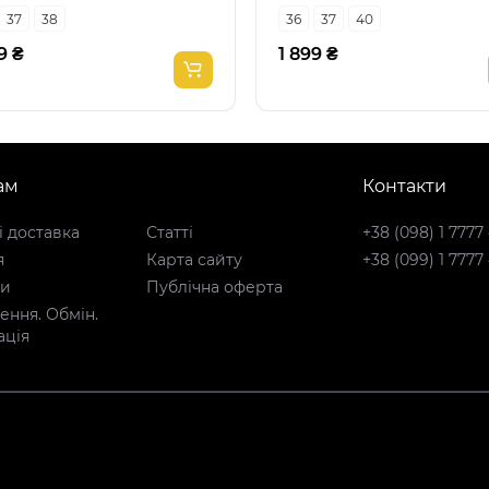
37
38
36
37
40
9 ₴
1 899 ₴
ам
Контакти
і доставка
Статті
+38 (098) 1 7777
я
Карта сайту
+38 (099) 1 7777
ти
Публічна оферта
ння. Обмін.
ація