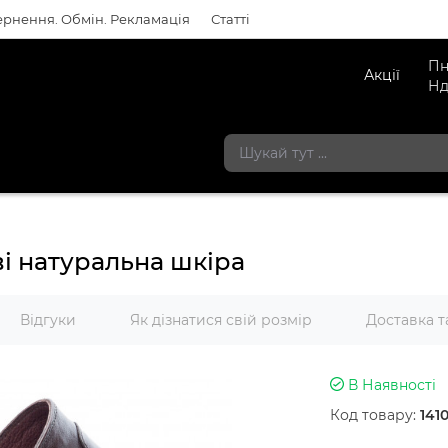
рнення. Обмін. Рекламація
Статті
Пн
Акції
Нд
і натуральна шкіра
Відгуки
Як дізнатися свій розмір
Доставка т
В Наявності
Код товару:
141