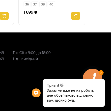
36
37
38
40
38
39
1 899 ₴
1 349 ₴
 49
Пн-Сб-з 9:00 до 18:00
 49
Нд - вихідний.