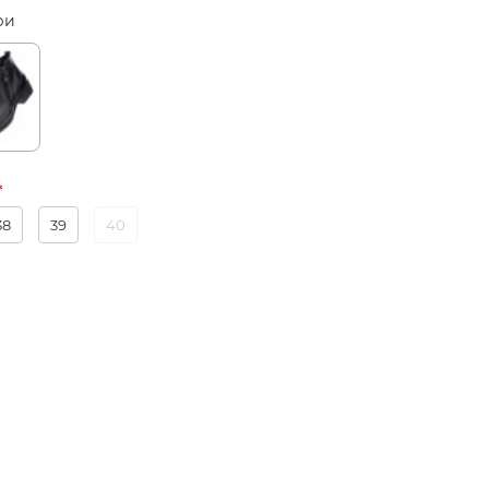
ри
38
39
40