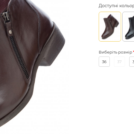
Доступні кольо
Виберіть розмір
36
37