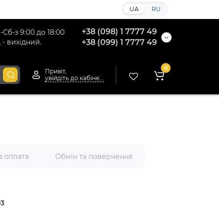
UA
RU
+38 (098) 1 7777 49
-Сб-з 9:00 до 18:00
 - вихідний.
+38 (099) 1 7777 49
0
Привіт,
увійдіть до кабінету
а оплата
Обмін та повернення
03