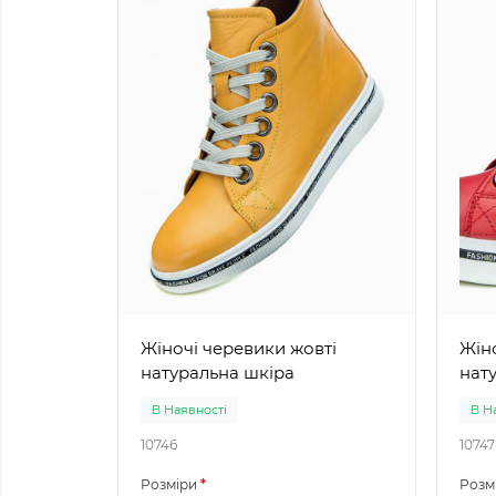
Жіночі черевики жовті
Жіноч
натуральна шкіра
нат
В Наявності
В Н
10746
10747
Розміри
Розм