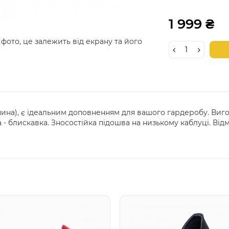
1 999 ₴
 фото, це залежить від екрану та його
на), є ідеальним доповненням для вашого гардеробу. Вигото
а - блискавка. Зносостійка підошва на низькому каблуці. Ві