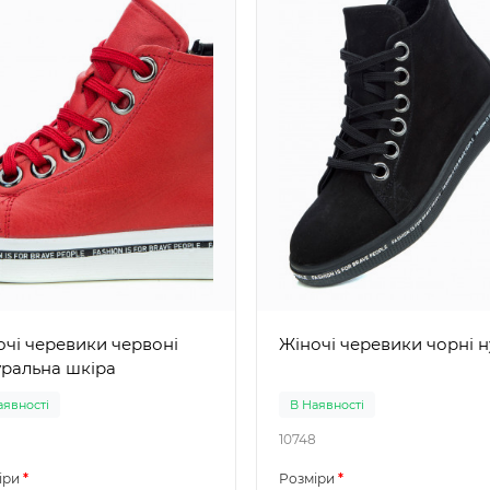
і черевики червоні
Жіночі черевики ч
уральна шкіра
аявності
В Наявності
10748
іри
Розміри