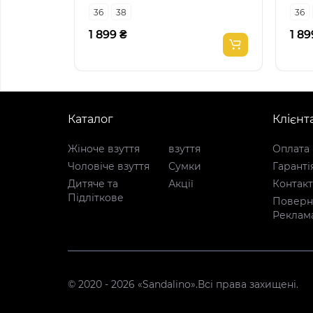
36
38
36
1 899 ₴
1 89
Каталог
Клієнт
Жіноче взуття
взуття
Оплата 
Чоловіче взуття
Сумки
Гаранті
Дитяче та
Акції
Контак
Підліткове
Поверне
Реклам
© 2020 - 2026 «Sandalino».Всі права захищені.