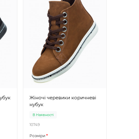
орні нубук
Жіночі черевики коричневі
нубук
В Наявності
В Наявно
10749
10889
Розміри
Розміри