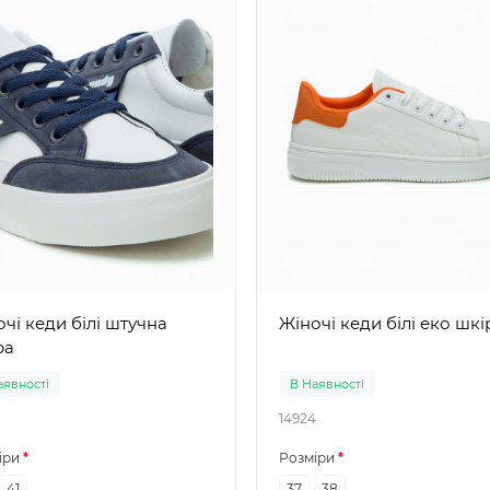
кеди білі штучна
Жіночі кеди білі еко ш
ра
аявності
В Наявності
14924
іри
Розміри
41
37
38