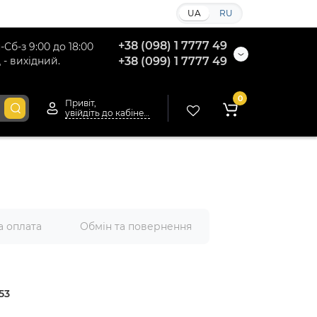
UA
RU
+38 (098) 1 7777 49
-Сб-з 9:00 до 18:00
 - вихідний.
+38 (099) 1 7777 49
0
Привіт,
увійдіть до кабінету
а оплата
Обмін та повернення
53