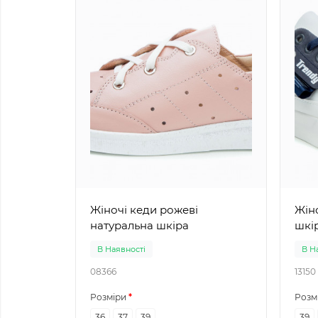
Жіночі кеди рожеві
Жіночі 
натуральна шкіра
шкі
В Наявності
В Н
08366
13150
Розміри
Розм
36
37
39
39