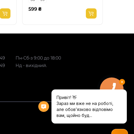
599 ₴
599 ₴
 49
Пн-Сб-з 9:00 до 18:00
 49
Нд - вихідний.