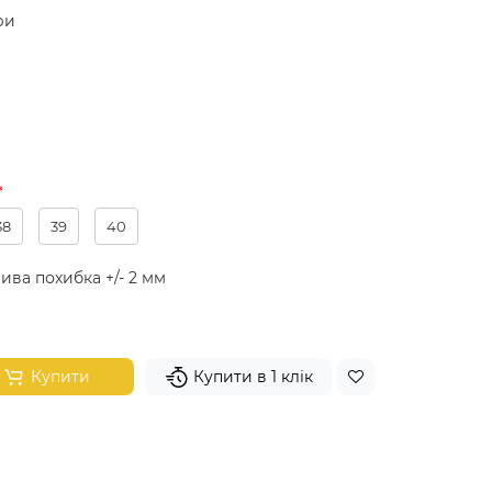
ри
38
39
40
ива похибка +/- 2 мм
Купити
Купити в 1 клік