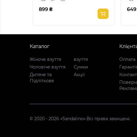
899 ₴
649
Каталог
Клієнт
Жіноче взуття
взуття
Оплата 
Чоловіче взуття
Сумки
Гаранті
Дитяче та
Акції
Контак
Підліткове
Поверне
Реклам
© 2020 - 2026 «Sandalino».Всі права захищені.