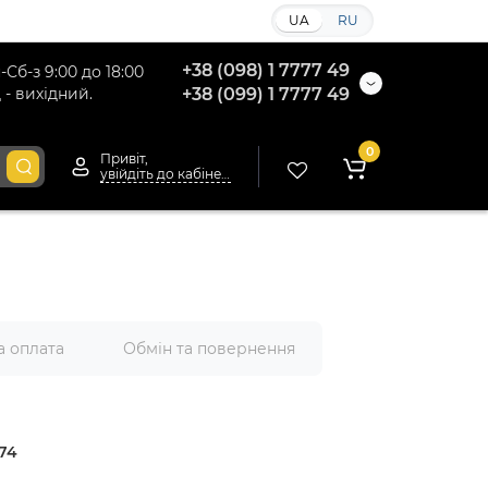
UA
RU
+38 (098) 1 7777 49
-Сб-з 9:00 до 18:00
 - вихідний.
+38 (099) 1 7777 49
0
Привіт,
увійдіть до кабінету
а оплата
Обмін та повернення
74