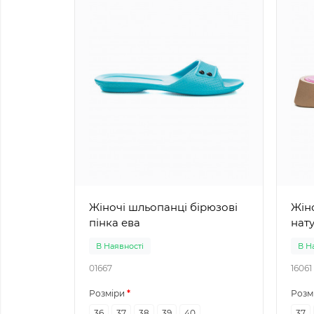
Жіночі шльопанці бірюзові
Жіноч
пінка ева
нат
В Наявності
В Н
01667
16061
Розміри
Розм
36
37
38
39
40
37