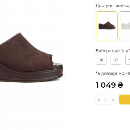
Доступні кольо
Виберіть розмір
36
37
*в розмірі можл
1 049 ₴