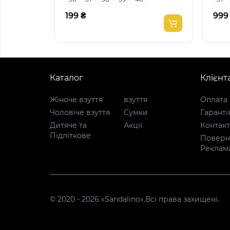
199 ₴
999
Каталог
Клієнт
Жіноче взуття
взуття
Оплата 
Чоловіче взуття
Сумки
Гаранті
Дитяче та
Акції
Контак
Підліткове
Поверне
Реклам
© 2020 - 2026 «Sandalino».Всі права захищені.