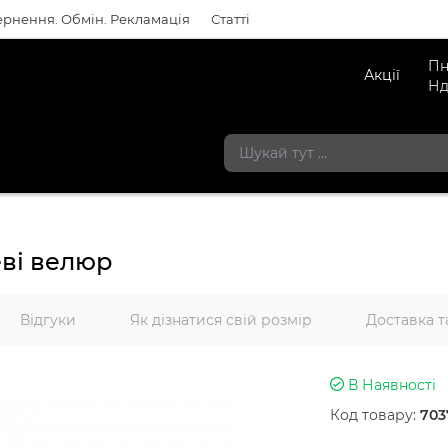
рнення. Обмін. Рекламація
Статті
Пн
Акції
Нд
ві велюр
Відгуки
Як дізнатися свій розмір
Доставка т
В Наявності
Код товару:
703