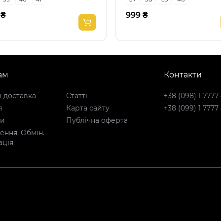
 ₴
999 ₴
ам
Контакти
і доставка
Статті
+38 (098) 1 7777
я
Карта сайту
+38 (099) 1 7777
ти
Публічна оферта
ння. Обмін.
ація