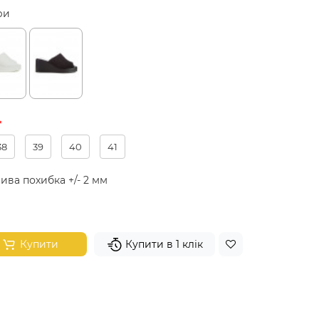
ри
38
39
40
41
ива похибка +/- 2 мм
Купити
Купити в 1 клік