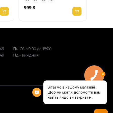
999 ₴
999 ₴
 49
Пн-Сб-з 9:00 до 18:00
 49
Нд - вихідний.