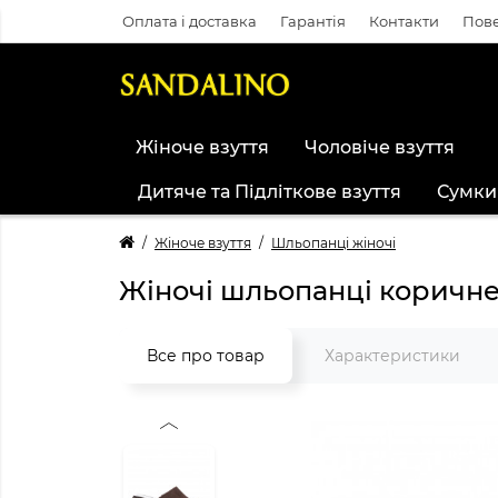
Оплата і доставка
Гарантія
Контакти
Пове
Жіноче взуття
Чоловіче взуття
Дитяче та Підліткове взуття
Сумки
Жіноче взуття
Шльопанці жіночі
Жіночі шльопанці коричне
Все про товар
Характеристики