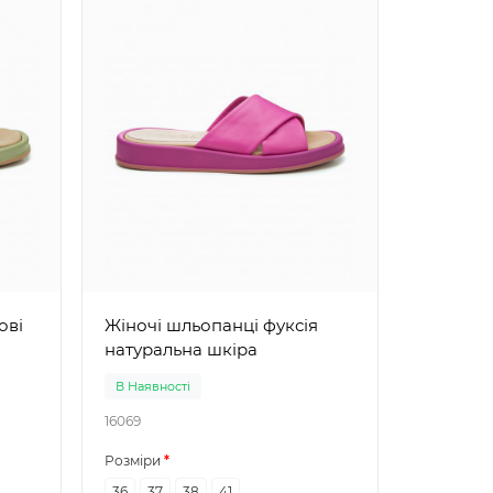
Жіночі шль
натурал
Жіночі шльопанці фуксія
натуральна шкіра
В Наявності
В Наявно
16069
16070
Розміри
Розміри
36
37
38
41
37
39