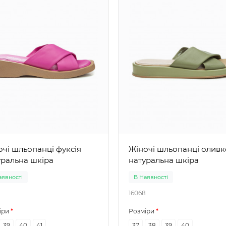
і шльопанці фуксія
Жіночі шльопанці оливкові
уральна шкіра
натуральна шкіра
аявності
В Наявності
16068
іри
Розміри
39
40
41
37
38
39
40