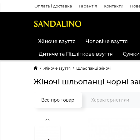
Оплата і доставка
Гарантія
Контакти
Пове
Жіноче взуття
Чоловіче взуття
Дитяче та Підліткове взуття
Сумки
Жіноче взуття
Шльопанці жіночі
Жіночі шльопанці чорні з
Все про товар
Характеристики