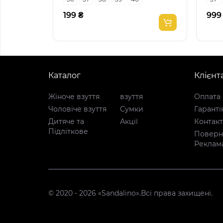
199 ₴
999
Каталог
Клієнт
Жіноче взуття
взуття
Оплата 
Чоловіче взуття
Сумки
Гаранті
Дитяче та
Акції
Контак
Підліткове
Поверне
Реклам
© 2020 - 2026 «Sandalino».Всі права захищені.