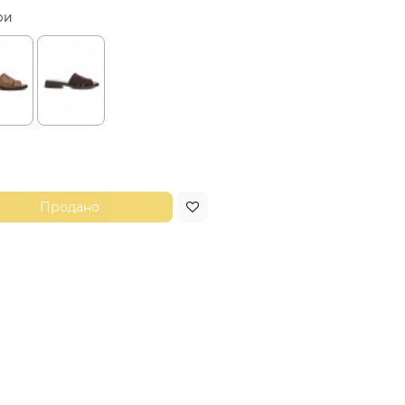
ри
Продано