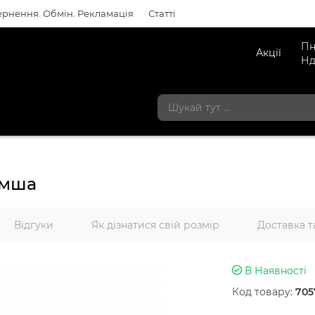
рнення. Обмін. Рекламація
Статті
Пн
Акції
Нд
амша
Відгуки
Як дізнатися свій розмір
Доставка т
В Наявності
Код товару:
705