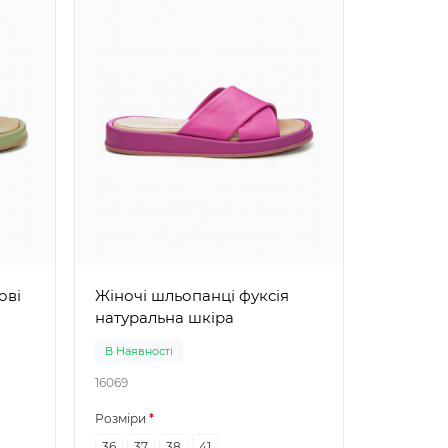
Жіночі шль
натурал
Жіночі шльопанці фуксія
натуральна шкіра
В Наявності
В Наявно
16069
16070
Розміри
Розміри
36
37
38
41
37
39