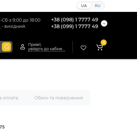
UA
RU
+38 (098) 1 7777 49
-Сб-з 9:00 до 18:00
 - вихідний.
+38 (099) 1 7777 49
0
Привіт,
увійдіть до кабінету
а оплата
Обмін та повернення
75