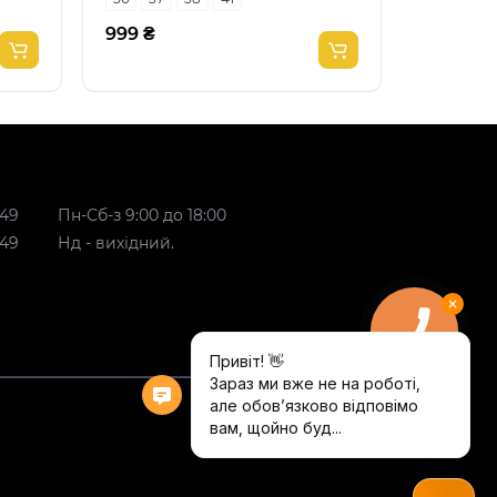
999 ₴
999 ₴
 49
Пн-Сб-з 9:00 до 18:00
 49
Нд - вихідний.