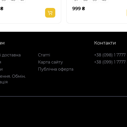
 ₴
999 ₴
ам
Контакти
і доставка
Статті
+38 (098) 1 7777
я
Карта сайту
+38 (099) 1 7777
ти
Публічна оферта
ння. Обмін.
ація