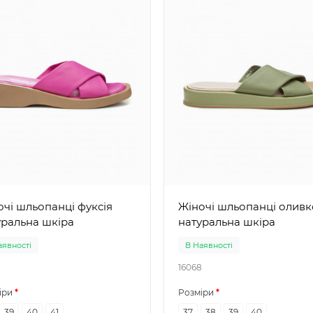
і шльопанці фуксія
Жіночі шльопанці оливкові
уральна шкіра
натуральна шкіра
аявності
В Наявності
16068
іри
Розміри
39
40
41
37
38
39
40