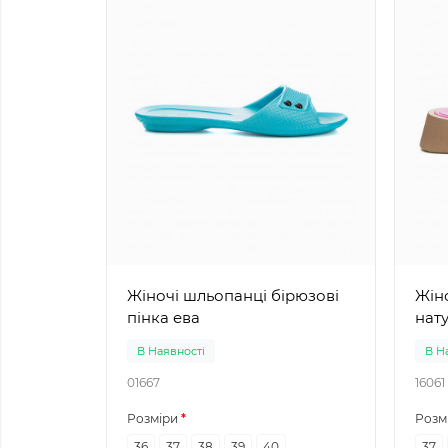
Жіночі шльопанці бірюзові
Жіноч
пінка ева
нат
В Наявності
В Н
01667
16061
Розміри
Розм
36
37
38
39
40
37