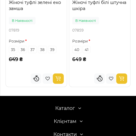
Жіночі туфлі зелені еко
Жіночі туфлі білі штучна
замша
шкіра
В Наявності
В Наявності
07819
07859
Розміри
Розміри
35
36
37
38
39
40
41
40
649 ₴
649 ₴
Каталог
Клієнтам
Контакти