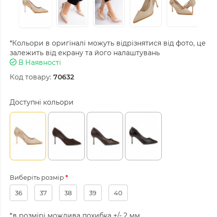
*Кольори в оригіналі можуть відрізнятися від фото, це
залежить від екрану та його налаштувань
В Наявності
Код товару:
70632
Доступні кольори
Виберіть розмір
36
37
38
39
40
*в розмірі можлива похибка +/- 2 мм