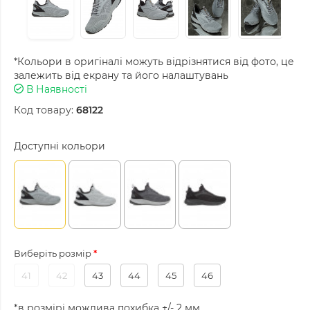
*Кольори в оригіналі можуть відрізнятися від фото, це
залежить від екрану та його налаштувань
В Наявності
Код товару:
68122
Доступні кольори
Виберіть розмір
41
42
43
44
45
46
*в розмірі можлива похибка +/- 2 мм