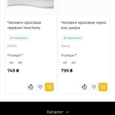
Чоловічі кросівки
Чоловічі кросівки чорні
червоні текстиль
еко шкіра
В Наявності
В Наявності
07350
10442
Розміри
Розміри
44
46
43
44
749 ₴
799 ₴
Каталог